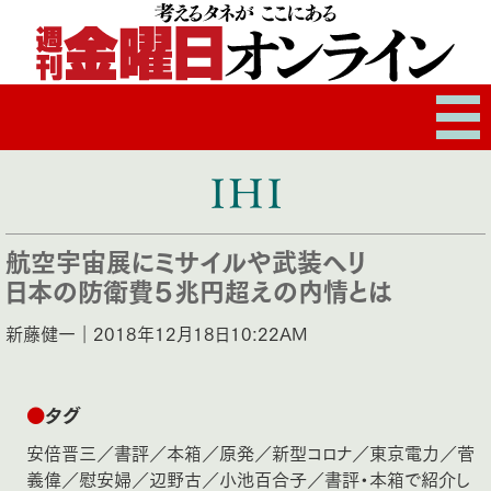
ＩＨＩ
航空宇宙展にミサイルや武装ヘリ
日本の防衛費５兆円超えの内情とは
新藤健一｜2018年12月18日10:22AM
●
タグ
安倍晋三
／
書評
／
本箱
／
原発
／
新型コロナ
／
東京電力
／
菅
義偉
／
慰安婦
／
辺野古
／
小池百合子
／
書評・本箱で紹介し