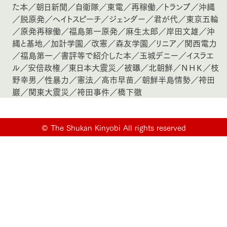
た本
／
朝日新聞
／
自衛隊
／
東電
／
再稼働
／
トランプ
／
沖縄
／
脱原発
／
ヘイトスピーチ
／
ジェンダー
／
君が代
／
東京五輪
／
原発再稼働
／
福島第一原発
／
麻生太郎
／
岸田文雄
／
沖
縄と基地
／
加計学園
／
改憲
／
森友学園
／
リニア
／
関西電力
／
福島第一
／
書評等で紹介した本
／
玉城デニー
／
イスラエ
ル
／
安倍政権
／
東日本大震災
／
被曝
／
北朝鮮
／
ＮＨＫ
／
枝
野幸男
／
性暴力
／
憲法
／
高市早苗
／
朝鮮半島情勢
／
袴田
巖
／
関東大震災
／
袴田事件
／
橋下徹
©
The Shukan Kinyobi All rights reserved