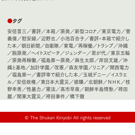
●
タグ
安倍晋三
／
書評
／
本箱
／
原発
／
新型コロナ
／
東京電力
／
菅
義偉
／
慰安婦
／
辺野古
／
小池百合子
／
書評・本箱で紹介し
た本
／
朝日新聞
／
自衛隊
／
東電
／
再稼働
／
トランプ
／
沖縄
／
脱原発
／
ヘイトスピーチ
／
ジェンダー
／
君が代
／
東京五輪
／
原発再稼働
／
福島第一原発
／
麻生太郎
／
岸田文雄
／
沖
縄と基地
／
加計学園
／
改憲
／
森友学園
／
リニア
／
関西電力
／
福島第一
／
書評等で紹介した本
／
玉城デニー
／
イスラエ
ル
／
安倍政権
／
東日本大震災
／
被曝
／
北朝鮮
／
ＮＨＫ
／
枝
野幸男
／
性暴力
／
憲法
／
高市早苗
／
朝鮮半島情勢
／
袴田
巖
／
関東大震災
／
袴田事件
／
橋下徹
©
The Shukan Kinyobi All rights reserved