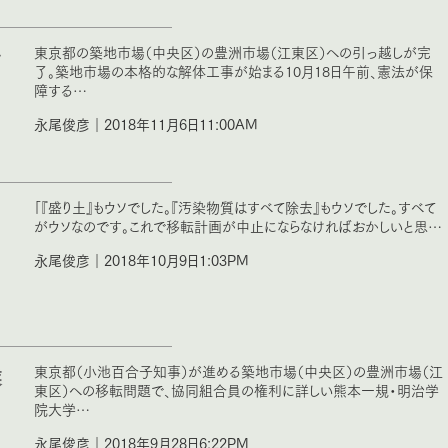
で
東京都の築地市場（中央区）の豊洲市場（江東区）への引っ越しが完
了。築地市場の本格的な解体工事が始まる10月18日午前、憲法が保
障する…
永尾俊彦｜2018年11月6日11:00AM
「『盛り土』もウソでした。『汚染物質はすべて除去』もウソでした。すべて
がウソなのです。これで移転計画が中止にならなければおかしいと思…
永尾俊彦｜2018年10月9日1:03PM
業
東京都（小池百合子知事）が進める築地市場（中央区）の豊洲市場（江
東区）への移転問題で、協同組合員の権利に詳しい熊本一規・明治学
院大学…
永尾俊彦｜2018年9月28日6:22PM