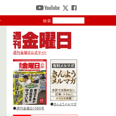
ト
検索
週刊金曜日公式サイト
●
きんようメルマガ
●
週刊金曜日1580号