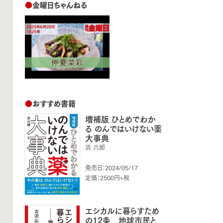
●
金曜日ちゃんねる
●
おすすめ書籍
増補版 ひとめでわか
る のんではいけない薬
大事典
浜 六郎
発売日：2024/05/17
定価：2500円+税
エシカルに暮らすため
の12条 地球市民と