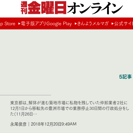
Store
電子版アプリGoogle Play
きんようメルマガ
公式サイ
5記事
東京都は、解体が進む築地市場に私物を残していた仲卸業者２社に
12月１日から移転先の豊洲市場での業務停止30日間の行政処分をし
た（11月26日…
永尾俊彦｜2018年12月20日9:49AM