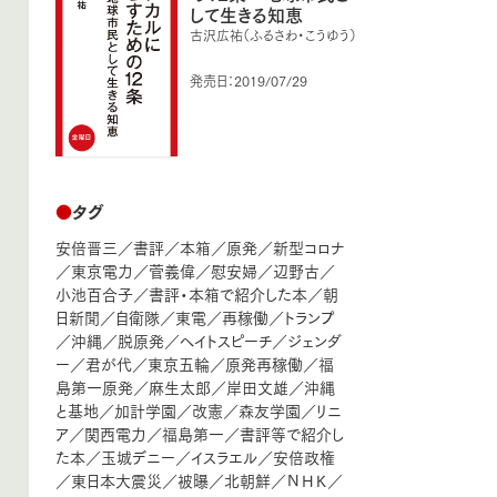
して生きる知恵
古沢広祐（ふるさわ・こうゆう）
発売日：2019/07/29
●
タグ
安倍晋三
／
書評
／
本箱
／
原発
／
新型コロナ
／
東京電力
／
菅義偉
／
慰安婦
／
辺野古
／
小池百合子
／
書評・本箱で紹介した本
／
朝
日新聞
／
自衛隊
／
東電
／
再稼働
／
トランプ
／
沖縄
／
脱原発
／
ヘイトスピーチ
／
ジェンダ
ー
／
君が代
／
東京五輪
／
原発再稼働
／
福
島第一原発
／
麻生太郎
／
岸田文雄
／
沖縄
と基地
／
加計学園
／
改憲
／
森友学園
／
リニ
ア
／
関西電力
／
福島第一
／
書評等で紹介し
た本
／
玉城デニー
／
イスラエル
／
安倍政権
／
東日本大震災
／
被曝
／
北朝鮮
／
ＮＨＫ
／