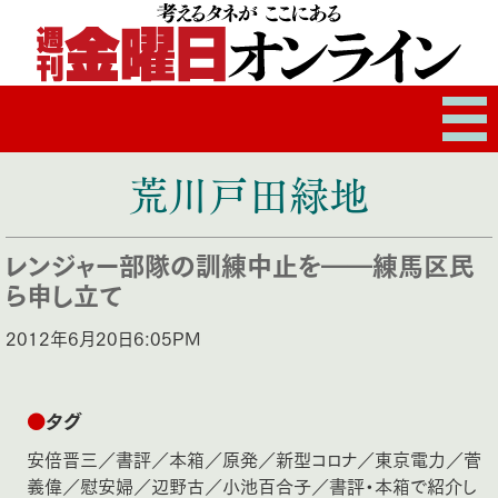
荒川戸田緑地
レンジャー部隊の訓練中止を――練馬区民
ら申し立て
2012年6月20日6:05PM
●
タグ
安倍晋三
／
書評
／
本箱
／
原発
／
新型コロナ
／
東京電力
／
菅
義偉
／
慰安婦
／
辺野古
／
小池百合子
／
書評・本箱で紹介し