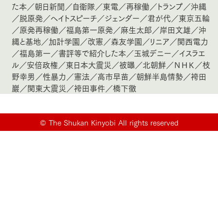
た本
／
朝日新聞
／
自衛隊
／
東電
／
再稼働
／
トランプ
／
沖縄
／
脱原発
／
ヘイトスピーチ
／
ジェンダー
／
君が代
／
東京五輪
／
原発再稼働
／
福島第一原発
／
麻生太郎
／
岸田文雄
／
沖
縄と基地
／
加計学園
／
改憲
／
森友学園
／
リニア
／
関西電力
／
福島第一
／
書評等で紹介した本
／
玉城デニー
／
イスラエ
ル
／
安倍政権
／
東日本大震災
／
被曝
／
北朝鮮
／
ＮＨＫ
／
枝
野幸男
／
性暴力
／
憲法
／
高市早苗
／
朝鮮半島情勢
／
袴田
巖
／
関東大震災
／
袴田事件
／
橋下徹
©
The Shukan Kinyobi All rights reserved