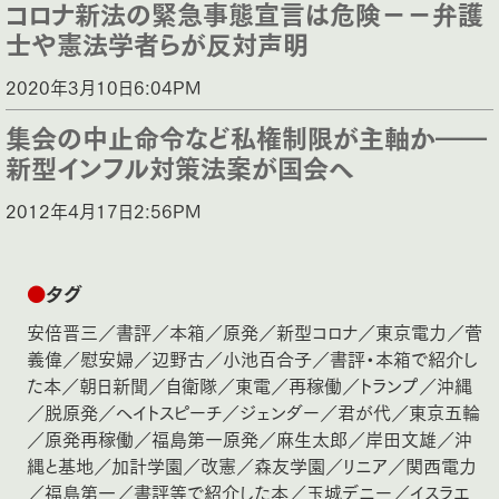
コロナ新法の緊急事態宣言は危険－－弁護
士や憲法学者らが反対声明
2020年3月10日6:04PM
集会の中止命令など私権制限が主軸か――
新型インフル対策法案が国会へ
2012年4月17日2:56PM
●
タグ
安倍晋三
／
書評
／
本箱
／
原発
／
新型コロナ
／
東京電力
／
菅
義偉
／
慰安婦
／
辺野古
／
小池百合子
／
書評・本箱で紹介し
た本
／
朝日新聞
／
自衛隊
／
東電
／
再稼働
／
トランプ
／
沖縄
／
脱原発
／
ヘイトスピーチ
／
ジェンダー
／
君が代
／
東京五輪
／
原発再稼働
／
福島第一原発
／
麻生太郎
／
岸田文雄
／
沖
縄と基地
／
加計学園
／
改憲
／
森友学園
／
リニア
／
関西電力
／
福島第一
／
書評等で紹介した本
／
玉城デニー
／
イスラエ