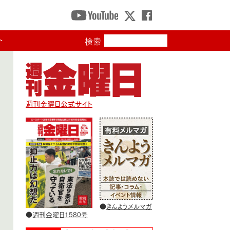
ト
検索
週刊金曜日公式サイト
●
きんようメルマガ
●
週刊金曜日1580号