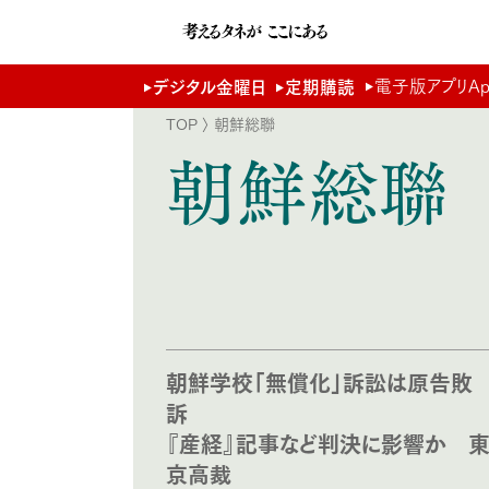
電子版アプリApp 
デジタル金曜日
定期購読
TOP
〉 朝鮮総聯
朝鮮総聯
朝鮮学校「無償化」訴訟は原告敗
訴
『産経』記事など判決に影響か 
京高裁