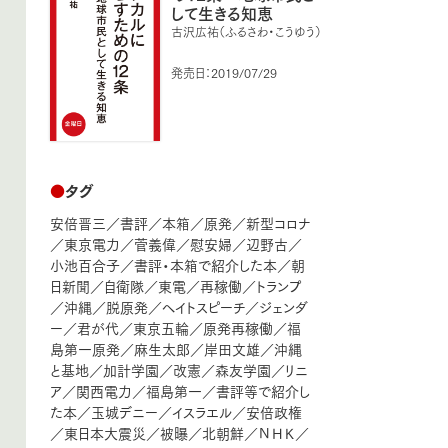
して生きる知恵
古沢広祐（ふるさわ・こうゆう）
発売日：2019/07/29
●
タグ
安倍晋三
／
書評
／
本箱
／
原発
／
新型コロナ
／
東京電力
／
菅義偉
／
慰安婦
／
辺野古
／
小池百合子
／
書評・本箱で紹介した本
／
朝
日新聞
／
自衛隊
／
東電
／
再稼働
／
トランプ
／
沖縄
／
脱原発
／
ヘイトスピーチ
／
ジェンダ
ー
／
君が代
／
東京五輪
／
原発再稼働
／
福
島第一原発
／
麻生太郎
／
岸田文雄
／
沖縄
と基地
／
加計学園
／
改憲
／
森友学園
／
リニ
ア
／
関西電力
／
福島第一
／
書評等で紹介し
た本
／
玉城デニー
／
イスラエル
／
安倍政権
／
東日本大震災
／
被曝
／
北朝鮮
／
ＮＨＫ
／