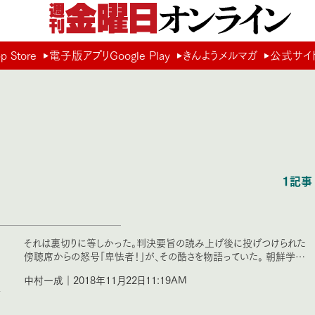
Store
電子版アプリGoogle Play
きんようメルマガ
公式サイ
1記事
それは裏切りに等しかった。判決要旨の読み上げ後に投げつけられた
傍聴席からの怒号「卑怯者！」が、その酷さを物語っていた。 朝鮮学…
中村一成｜2018年11月22日11:19AM
東