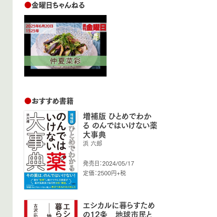
●
金曜日ちゃんねる
●
おすすめ書籍
増補版 ひとめでわか
る のんではいけない薬
大事典
浜 六郎
発売日：2024/05/17
定価：2500円+税
エシカルに暮らすため
の12条 地球市民と