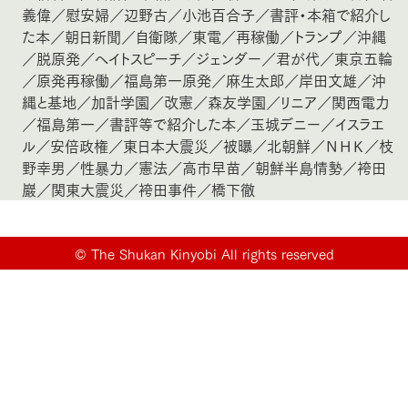
義偉
／
慰安婦
／
辺野古
／
小池百合子
／
書評・本箱で紹介し
た本
／
朝日新聞
／
自衛隊
／
東電
／
再稼働
／
トランプ
／
沖縄
／
脱原発
／
ヘイトスピーチ
／
ジェンダー
／
君が代
／
東京五輪
／
原発再稼働
／
福島第一原発
／
麻生太郎
／
岸田文雄
／
沖
縄と基地
／
加計学園
／
改憲
／
森友学園
／
リニア
／
関西電力
／
福島第一
／
書評等で紹介した本
／
玉城デニー
／
イスラエ
ル
／
安倍政権
／
東日本大震災
／
被曝
／
北朝鮮
／
ＮＨＫ
／
枝
野幸男
／
性暴力
／
憲法
／
高市早苗
／
朝鮮半島情勢
／
袴田
巖
／
関東大震災
／
袴田事件
／
橋下徹
©
The Shukan Kinyobi All rights reserved