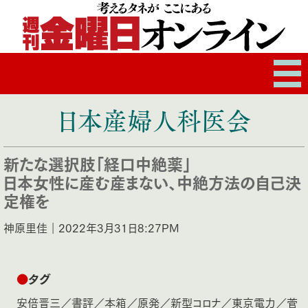
日本産婦人科医会
新たな選択肢「経口中絶薬」
日本女性に産む産まない、中絶方法の自己決
定権を
神原里佳｜2022年3月31日8:27PM
●
タグ
安倍晋三
／
書評
／
本箱
／
原発
／
新型コロナ
／
東京電力
／
菅