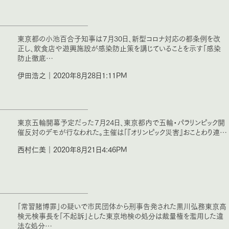
東京都の小池百合子知事は７月30日、新型コロナ対応の都条例を改
正し、飲食店や遊興施設が感染防止策を講じていることを示す「感染
防止徹底…
伊田浩之｜2020年8月28日1:11PM
東京五輪開幕予定だった７月24日、東京都内で五輪・パラリンピック開
催反対のデモが行なわれた。主催は「『オリンピック災害』おことわり連…
西村仁美｜2020年8月21日4:46PM
「常習賭博罪」の疑いで市民団体から刑事告発された黒川弘務東京高
検元検事長を「不起訴」とした東京地検の処分は裁量権を濫用した違
法な処分…