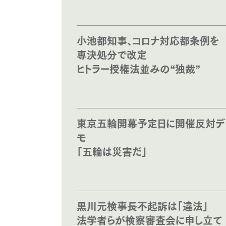
小池都知事、コロナ対応都条例を
専決処分で改定
ヒトラー授権法並みの“独裁”
東京五輪開幕予定日に開催反対デ
モ
「五輪は災害だ」
黒川元検事長不起訴は「違法」
法学者らが検察審査会に申し立て