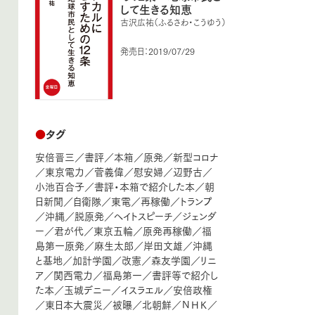
して生きる知恵
古沢広祐（ふるさわ・こうゆう）
発売日：2019/07/29
●
タグ
安倍晋三
／
書評
／
本箱
／
原発
／
新型コロナ
／
東京電力
／
菅義偉
／
慰安婦
／
辺野古
／
小池百合子
／
書評・本箱で紹介した本
／
朝
日新聞
／
自衛隊
／
東電
／
再稼働
／
トランプ
／
沖縄
／
脱原発
／
ヘイトスピーチ
／
ジェンダ
ー
／
君が代
／
東京五輪
／
原発再稼働
／
福
島第一原発
／
麻生太郎
／
岸田文雄
／
沖縄
と基地
／
加計学園
／
改憲
／
森友学園
／
リニ
ア
／
関西電力
／
福島第一
／
書評等で紹介し
た本
／
玉城デニー
／
イスラエル
／
安倍政権
／
東日本大震災
／
被曝
／
北朝鮮
／
ＮＨＫ
／