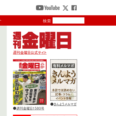
ト
検索
週刊金曜日公式サイト
●
きんようメルマガ
●
週刊金曜日1580号