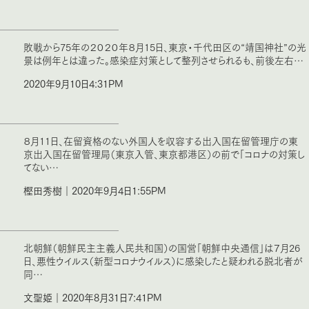
敗戦から75年の２０２０年８月15日、東京・千代田区の“靖国神社”の光
景は例年とは違った。感染症対策として整列させられるも、前後左右…
2020年9月10日4:31PM
８月11日、在留資格のない外国人を収容する出入国在留管理庁の東
京出入国在留管理局（東京入管、東京都港区）の前で「コロナの対策し
てない…
樫田秀樹｜2020年9月4日1:55PM
北朝鮮（朝鮮民主主義人民共和国）の国営「朝鮮中央通信」は７月26
日、悪性ウイルス（新型コロナウイルス）に感染したと疑われる脱北者が
同…
文聖姫｜2020年8月31日7:41PM