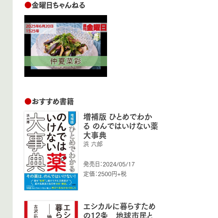
●
金曜日ちゃんねる
●
おすすめ書籍
増補版 ひとめでわか
る のんではいけない薬
大事典
浜 六郎
発売日：2024/05/17
定価：2500円+税
エシカルに暮らすため
の12条 地球市民と