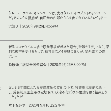
「Ｇo Toトラベル」キャンペーンは、実は「Go Toトラブル」キャンペーン
だ。そのような指摘が、自民党の内部からさえ出てきているという。名…
浜矩子｜2020年9月26日4:55PM
新型コロナウイルス禍で原発事故が起きた場合、避難が「密」となり、深
刻な被害を受けるとして、福井県など４府県の６人が、関西電力の高
浜、…
脱原発弁護団全国連絡会｜2020年9月26日3:00PM
存
およそ８年間にわたる安倍政権の支配の下で、投票率は劇的に低下
し、議会制民主主義は破壊され、政治不信だけが世論を覆う結果とな
った。ただ…
木下ちがや｜2020年9月16日2:27PM