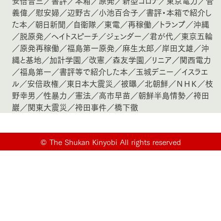
安倍晋三
／
書評
／
本箱
／
原発
／
新型コロナ
／
東京電力
／
菅
義偉
／
慰安婦
／
辺野古
／
小池百合子
／
書評・本箱で紹介し
た本
／
朝日新聞
／
自衛隊
／
東電
／
再稼働
／
トランプ
／
沖縄
／
脱原発
／
ヘイトスピーチ
／
ジェンダー
／
君が代
／
東京五輪
／
原発再稼働
／
福島第一原発
／
麻生太郎
／
岸田文雄
／
沖
縄と基地
／
加計学園
／
改憲
／
森友学園
／
リニア
／
関西電力
／
福島第一
／
書評等で紹介した本
／
玉城デニー
／
イスラエ
ル
／
安倍政権
／
東日本大震災
／
被曝
／
北朝鮮
／
ＮＨＫ
／
枝
野幸男
／
性暴力
／
憲法
／
高市早苗
／
朝鮮半島情勢
／
袴田
巖
／
関東大震災
／
袴田事件
／
橋下徹
©
The Shukan Kinyobi All rights reserved