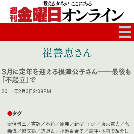
崔善恵さん
3月に定年を迎える根津公子さん――最後も
「不起立」で
2011年2月3日2:09PM
●
タグ
安倍晋三
／
書評
／
本箱
／
原発
／
新型コロナ
／
東京電力
／
菅
義偉
／
慰安婦
／
辺野古
／
小池百合子
／
書評・本箱で紹介し