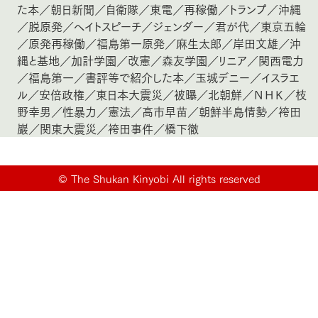
た本
／
朝日新聞
／
自衛隊
／
東電
／
再稼働
／
トランプ
／
沖縄
／
脱原発
／
ヘイトスピーチ
／
ジェンダー
／
君が代
／
東京五輪
／
原発再稼働
／
福島第一原発
／
麻生太郎
／
岸田文雄
／
沖
縄と基地
／
加計学園
／
改憲
／
森友学園
／
リニア
／
関西電力
／
福島第一
／
書評等で紹介した本
／
玉城デニー
／
イスラエ
ル
／
安倍政権
／
東日本大震災
／
被曝
／
北朝鮮
／
ＮＨＫ
／
枝
野幸男
／
性暴力
／
憲法
／
高市早苗
／
朝鮮半島情勢
／
袴田
巖
／
関東大震災
／
袴田事件
／
橋下徹
©
The Shukan Kinyobi All rights reserved