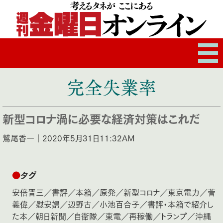
完全失業率
新型コロナ渦に必要な経済対策はこれだ
鷲尾香一｜2020年5月31日11:32AM
●
タグ
安倍晋三
／
書評
／
本箱
／
原発
／
新型コロナ
／
東京電力
／
菅
義偉
／
慰安婦
／
辺野古
／
小池百合子
／
書評・本箱で紹介し
た本
／
朝日新聞
／
自衛隊
／
東電
／
再稼働
／
トランプ
／
沖縄