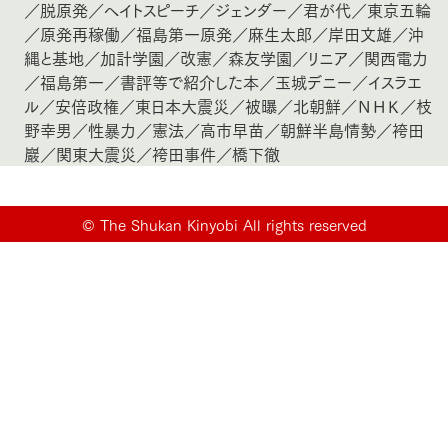
／
脱原発
／
ヘイトスピーチ
／
ジェンダー
／
君が代
／
東京五輪
／
原発再稼働
／
福島第一原発
／
麻生太郎
／
岸田文雄
／
沖
縄と基地
／
加計学園
／
改憲
／
森友学園
／
リニア
／
関西電力
／
福島第一
／
書評等で紹介した本
／
玉城デニー
／
イスラエ
ル
／
安倍政権
／
東日本大震災
／
被曝
／
北朝鮮
／
ＮＨＫ
／
枝
野幸男
／
性暴力
／
憲法
／
高市早苗
／
朝鮮半島情勢
／
袴田
巖
／
関東大震災
／
袴田事件
／
橋下徹
©
The Shukan Kinyobi All rights reserved