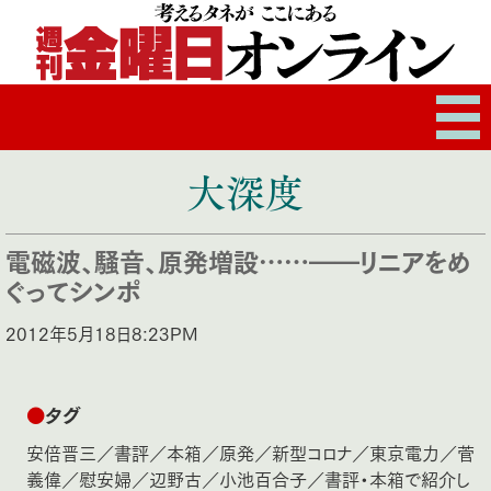
大深度
電磁波、騒音、原発増設……――リニアをめ
ぐってシンポ
2012年5月18日8:23PM
●
タグ
安倍晋三
／
書評
／
本箱
／
原発
／
新型コロナ
／
東京電力
／
菅
義偉
／
慰安婦
／
辺野古
／
小池百合子
／
書評・本箱で紹介し