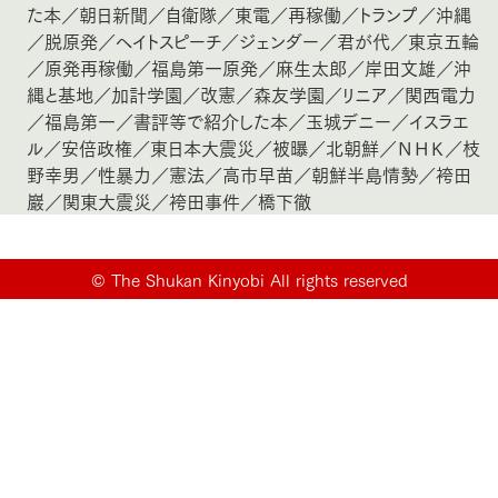
た本
／
朝日新聞
／
自衛隊
／
東電
／
再稼働
／
トランプ
／
沖縄
／
脱原発
／
ヘイトスピーチ
／
ジェンダー
／
君が代
／
東京五輪
／
原発再稼働
／
福島第一原発
／
麻生太郎
／
岸田文雄
／
沖
縄と基地
／
加計学園
／
改憲
／
森友学園
／
リニア
／
関西電力
／
福島第一
／
書評等で紹介した本
／
玉城デニー
／
イスラエ
ル
／
安倍政権
／
東日本大震災
／
被曝
／
北朝鮮
／
ＮＨＫ
／
枝
野幸男
／
性暴力
／
憲法
／
高市早苗
／
朝鮮半島情勢
／
袴田
巖
／
関東大震災
／
袴田事件
／
橋下徹
©
The Shukan Kinyobi All rights reserved