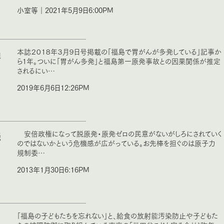
小室等｜2021年5月9日6:00PM
過
本誌２０１８年３月９日号掲載の「福島で胃がんが多発している」記事か
ら１年。ついに「胃がん多発」と福島第一原発事故との因果関係が推定
されるにい…
2019年6月6日12:26PM
機
安倍政権になって脱原発・原発ゼロの民意がないがしろにされていく
のではないかという危機感が広がっている。お先棒を担ぐのは原子力
規制委…
2013年1月30日6:16PM
「福島の子どもたちを忘れない」と、給食の放射能汚染防止や子どもた