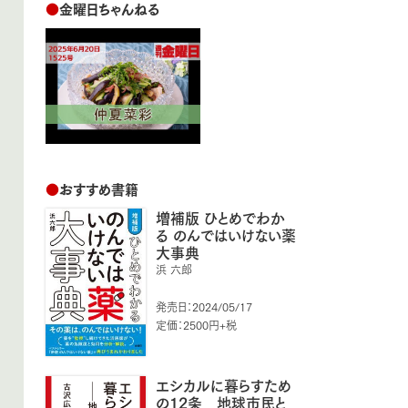
●
金曜日ちゃんねる
●
おすすめ書籍
増補版 ひとめでわか
る のんではいけない薬
大事典
浜 六郎
発売日：2024/05/17
定価：2500円+税
エシカルに暮らすため
の12条 地球市民と