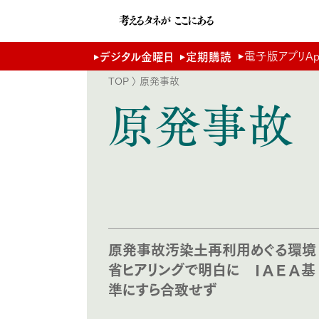
電子版アプリApp 
デジタル金曜日
定期購読
TOP
〉 原発事故
原発事故
原発事故汚染土再利用めぐる環境
省ヒアリングで明白に ＩＡＥＡ基
準にすら合致せず