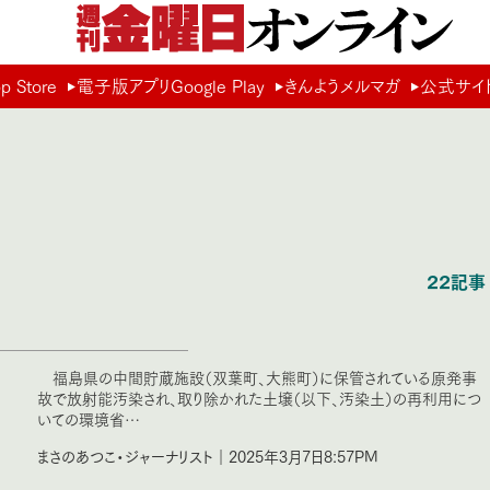
Store
電子版アプリGoogle Play
きんようメルマガ
公式サイ
22記事
福島県の中間貯蔵施設（双葉町、大熊町）に保管されている原発事
故で放射能汚染され、取り除かれた土壌（以下、汚染土）の再利用につ
いての環境省…
まさのあつこ・ジャーナリスト｜2025年3月7日8:57PM