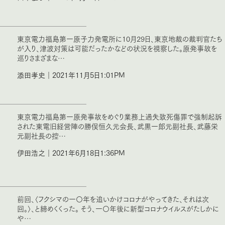
東京電力福島第一原子力発電所に10月29日、東京地裁の裁判官たち
が入り、津波対策は可能だったかなどの状況を視察した。原発事故を
巡りさまざまな…
添田孝史｜2021年11月5日1:01PM
東京電力福島第一原発事故をめぐり業務上過失致死傷罪で強制起訴
された東電旧経営陣の勝俣恒久元会長、武黒一郎元副社長、武藤栄
元副社長の控…
伊田浩之｜2021年6月18日1:36PM
前回、〈フクシマの一〇年を追いかけコロナがやってきた、それは次
回。〉、と締めくくった。 そう、一〇年後に新型コロナウイルスがたしかに
や…