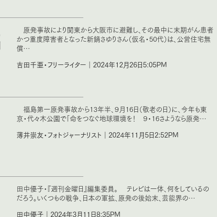
退
原発事故により関東から大阪市に避難し、その最中に末期がん患者
かつ重度障害者となった新鍋さゆりさん（仮名・50代）は、公営住宅無
判
償…
吉田千亜・フリーライター｜2024年12月26日5:05PM
福島第一原発事故から13年半、９月16日（敬老の日）に、今年も東
京・代々木公園で「命をつなぐ地球環境を！ ９・16さようなら原発…
薄井崇友・フォトジャーナリスト｜2024年11月5日2:52PM
田中優子・『週刊金曜日』編集委員。 テレビは一体、何をしているの
だろう。いくつもの戦争、日本の軍拡、原発の後始末、芸能界の…
田中優子｜2024年3月11日8:35PM