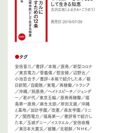
して生きる知恵
古沢広祐（ふるさわ・こうゆう）
発売日：2019/07/29
●
タグ
安倍晋三
／
書評
／
本箱
／
原発
／
新型コロナ
／
東京電力
／
菅義偉
／
慰安婦
／
辺野古
／
小池百合子
／
書評・本箱で紹介した本
／
朝
日新聞
／
自衛隊
／
東電
／
再稼働
／
トランプ
／
沖縄
／
脱原発
／
ヘイトスピーチ
／
ジェンダ
ー
／
君が代
／
東京五輪
／
原発再稼働
／
福
島第一原発
／
麻生太郎
／
岸田文雄
／
沖縄
と基地
／
加計学園
／
改憲
／
森友学園
／
リニ
ア
／
関西電力
／
福島第一
／
書評等で紹介し
た本
／
玉城デニー
／
イスラエル
／
安倍政権
／
東日本大震災
／
被曝
／
北朝鮮
／
ＮＨＫ
／