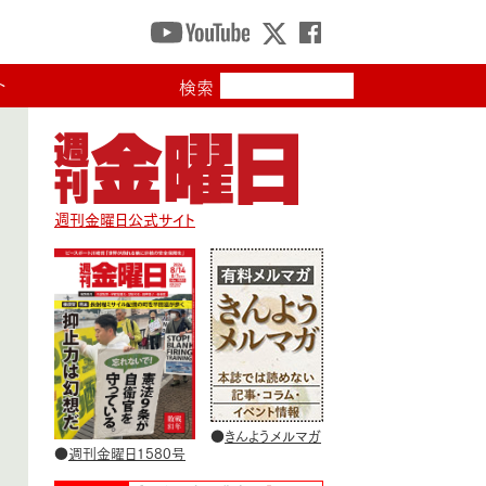
ト
検索
週刊金曜日公式サイト
●
きんようメルマガ
●
週刊金曜日1580号