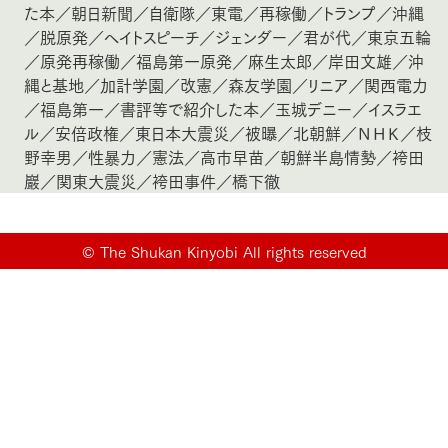
た本
／
朝日新聞
／
自衛隊
／
東電
／
再稼働
／
トランプ
／
沖縄
／
脱原発
／
ヘイトスピーチ
／
ジェンダー
／
君が代
／
東京五輪
／
原発再稼働
／
福島第一原発
／
麻生太郎
／
岸田文雄
／
沖
縄と基地
／
加計学園
／
改憲
／
森友学園
／
リニア
／
関西電力
／
福島第一
／
書評等で紹介した本
／
玉城デニー
／
イスラエ
ル
／
安倍政権
／
東日本大震災
／
被曝
／
北朝鮮
／
ＮＨＫ
／
枝
野幸男
／
性暴力
／
憲法
／
高市早苗
／
朝鮮半島情勢
／
袴田
巖
／
関東大震災
／
袴田事件
／
橋下徹
©
The Shukan Kinyobi All rights reserved