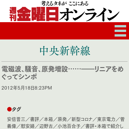
中央新幹線
電磁波、騒音、原発増設……――リニアをめ
ぐってシンポ
2012年5月18日8:23PM
●
タグ
安倍晋三
／
書評
／
本箱
／
原発
／
新型コロナ
／
東京電力
／
菅
義偉
／
慰安婦
／
辺野古
／
小池百合子
／
書評・本箱で紹介し