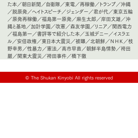
た本
／
朝日新聞
／
自衛隊
／
東電
／
再稼働
／
トランプ
／
沖縄
／
脱原発
／
ヘイトスピーチ
／
ジェンダー
／
君が代
／
東京五輪
／
原発再稼働
／
福島第一原発
／
麻生太郎
／
岸田文雄
／
沖
縄と基地
／
加計学園
／
改憲
／
森友学園
／
リニア
／
関西電力
／
福島第一
／
書評等で紹介した本
／
玉城デニー
／
イスラエ
ル
／
安倍政権
／
東日本大震災
／
被曝
／
北朝鮮
／
ＮＨＫ
／
枝
野幸男
／
性暴力
／
憲法
／
高市早苗
／
朝鮮半島情勢
／
袴田
巖
／
関東大震災
／
袴田事件
／
橋下徹
©
The Shukan Kinyobi All rights reserved