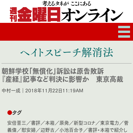
ヘイトスピーチ解消法
朝鮮学校「無償化」訴訟は原告敗訴
『産経』記事など判決に影響か 東京高裁
中村一成｜2018年11月22日11:19AM
●
タグ
安倍晋三
／
書評
／
本箱
／
原発
／
新型コロナ
／
東京電力
／
菅
義偉
／
慰安婦
／
辺野古
／
小池百合子
／
書評・本箱で紹介し