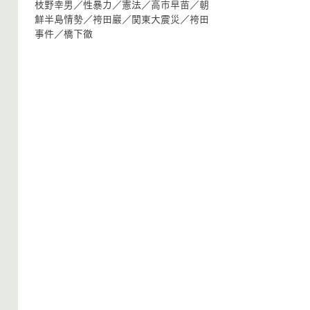
枝野幸男
／
性暴力
／
憲法
／
高市早苗
／
朝
鮮半島情勢
／
袴田巖
／
関東大震災
／
袴田
事件
／
橋下徹