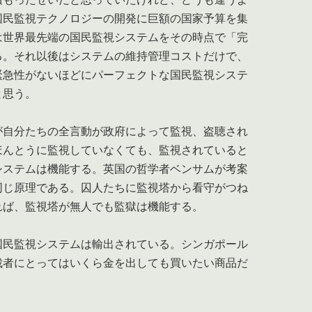
国民監視テクノロジーの開発に巨額の国家予算を集
は世界最先端の国民監視システムをその時点で「完
る。それ以後はシステムの維持管理コストだけで、
緊急性がないほどにパーフェクトな国民監視システ
と思う。
自分たちの全言動が政府によって監視、盗聴され
ほんとうに監視していなくても、監視されていると
システムは機能する。英国の哲学者ベンサムが考案
同じ原理である。囚人たちに監視塔から看守がつね
れば、監視塔が無人でも監獄は機能する。
民監視システムは輸出されている。シンガポール
裁者にとってはいくら金を出しても買いたい商品だ