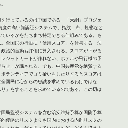
る。
を行っているのは中国である。「天網」プロジェ
精度の高い顔認証システムで、指紋、声、虹彩など
しているかをたちまち特定できる仕組みである。も
ム。全国民の行動に「信用スコア」を付与する。法
、政治的言動も評価に算入される。スコアが下がる
クレジットカードが作れない、ホテルや飛行機の予
がらせ」が課される。でも、中国共産党を絶賛する
、ボランティアでゴミ拾いをしたりするとスコアは
に全国民に心からの忠誠を求めているわけではな
ふり」をすることを求めているのである。この辺は
国民監視システムを含む治安維持予算が国防予算
事的侵略のリスクよりも国内における内乱リスクの
積もったせいだと思っていたけれど、どうも違うよ