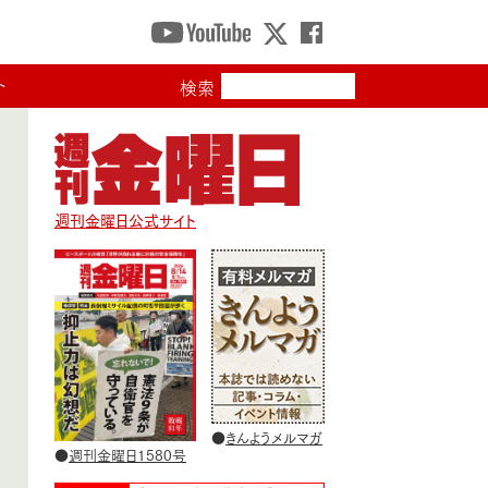
ト
検索
週刊金曜日公式サイト
●
きんようメルマガ
●
週刊金曜日1580号