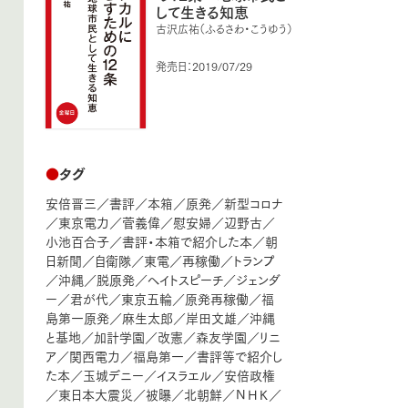
して生きる知恵
古沢広祐（ふるさわ・こうゆう）
発売日：2019/07/29
●
タグ
安倍晋三
／
書評
／
本箱
／
原発
／
新型コロナ
／
東京電力
／
菅義偉
／
慰安婦
／
辺野古
／
小池百合子
／
書評・本箱で紹介した本
／
朝
日新聞
／
自衛隊
／
東電
／
再稼働
／
トランプ
／
沖縄
／
脱原発
／
ヘイトスピーチ
／
ジェンダ
ー
／
君が代
／
東京五輪
／
原発再稼働
／
福
島第一原発
／
麻生太郎
／
岸田文雄
／
沖縄
と基地
／
加計学園
／
改憲
／
森友学園
／
リニ
ア
／
関西電力
／
福島第一
／
書評等で紹介し
た本
／
玉城デニー
／
イスラエル
／
安倍政権
／
東日本大震災
／
被曝
／
北朝鮮
／
ＮＨＫ
／