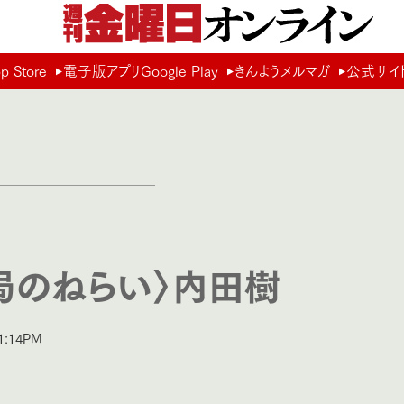
Store
電子版アプリGoogle Play
きんようメルマガ
公式サイ
局のねらい〉内田樹
:14PM