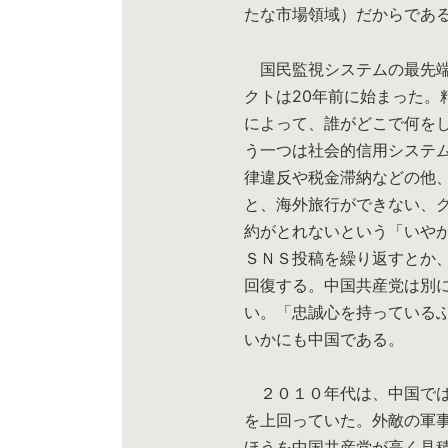
たな市場領域）だからであ
国民監視システムの最先端
クトは20年前に始まった。
によって、誰がどこで何を
う一つは社会的信用システ
律違反や税金滞納などの他
と、海外旅行ができない、
約がとれないという「いや
ＳＮＳ投稿を繰り返すとか
回復する。中国共産党は別
い。「忠誠心を持っている
いかにも中国である。
２０１０年代は、中国では
を上回っていた。外敵の軍
ほうを中国共産党が高く見