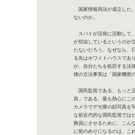
国家情報局法が成立した。
ないのか。
スパイが活発に活動して、
が切迫しているというのが
たないだろう。なぜなら、
る先はホワイトハウスであ
が、自分たちを処罰する法
律の立法事実は「国家機密
国民監視である。もっと正
昌」である。最も熱心にこ
カメラでデモ隊の顔写真を
な前近代的な国民監視では
務員にさせるために、こん
に前のめりになるのは、こ