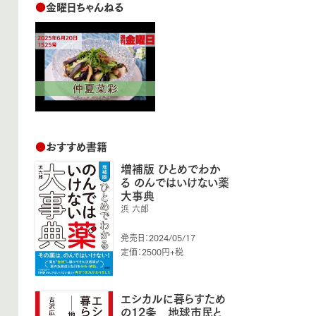
●
金曜日ちゃんねる
●
おすすめ書籍
増補版 ひとめでわか
る のんではいけない薬
大事典
浜 六郎
発売日：2024/05/17
定価：2500円+税
エシカルに暮らすため
の12条 地球市民と