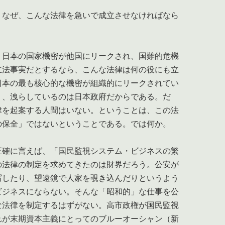
なぜ、こんな法律を急いで成立させなければなら
日本の国家機密が他国にリークされ、国難的危機
立法事実だとするなら、こんな法律は何の役にも立
日本の最も核心的な機密が組織的にリークされてい
り、洩らしているのは日本政府だからである。だ
律を起案する人間はいない。ということは、この法
の保全」ではないということである。では何か。
確に言えば、「国民監視システム・ビジネスの繁
の法律の制定を求めてきたのは財界だろう。公安が
写したり、望遠鏡で人家を覗き込んだりというよう
ビジネスにならない。そんな「昭和的」な仕事を公
な法律を制定するはずがない。高市政権が国民監視
れが末期資本主義にとってのブルーオーシャン（新