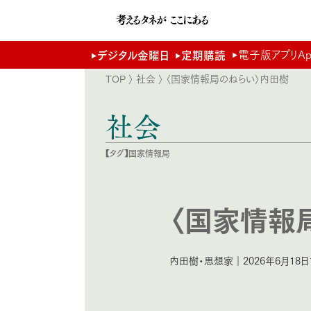
電子版アプリApp 
デジタル金曜日
定期購読
TOP
〉
社会
〉 〈国家情報局のねらい〉内田樹
社会
【タグ】
国家情報局
〈国家情報
内田樹・思想家｜2026年6月18日1