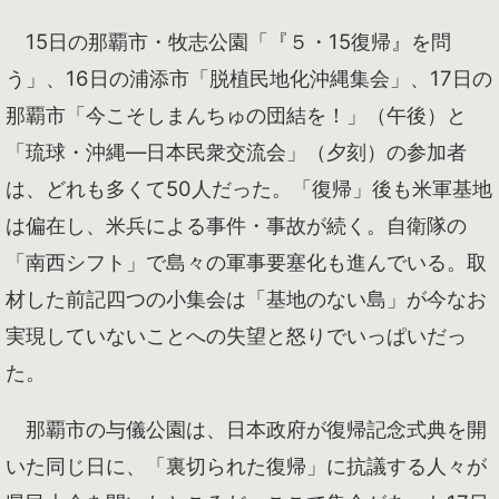
15日の那覇市・牧志公園「『５・15復帰』を問
う」、16日の浦添市「脱植民地化沖縄集会」、17日の
那覇市「今こそしまんちゅの団結を！」（午後）と
「琉球・沖縄―日本民衆交流会」（夕刻）の参加者
は、どれも多くて50人だった。「復帰」後も米軍基地
は偏在し、米兵による事件・事故が続く。自衛隊の
「南西シフト」で島々の軍事要塞化も進んでいる。取
材した前記四つの小集会は「基地のない島」が今なお
実現していないことへの失望と怒りでいっぱいだっ
た。
那覇市の与儀公園は、日本政府が復帰記念式典を開
いた同じ日に、「裏切られた復帰」に抗議する人々が