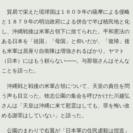
貿易で栄えた琉球国は１６０９年の薩摩による侵略
と１８７９年の明治政府による併合で半ば植民地と化
し、沖縄戦後は米軍占領下に捨てられた。平和憲法の
ある日本を「祖国」「母国」と仰いだが、「復帰」後
も米軍は居座り自衛隊は増強されるばかり。ヤマト
（日本）にはもう頼らない――。与那嶺さんはそんな
ことを語った。
沖縄戦と戦後の米軍占領について、天皇の責任を問
う声も目立った。牧志公園の集会を呼びかけた川越弘
さんは「天皇は沖縄に来て慰霊はしても、罪を悔い改
める謝罪はしていない」と語った。
公園のまわりで右翼が「日本軍の住民虐殺は捏造」