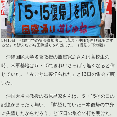
5月15日、那覇市での集会参加者は「琉球・沖縄を再び戦場にす
るな」と訴えながら国際通りを行進した。（撮影／下地毅）
沖縄国際大学名誉教授の照屋寛之さんは高校生の
時、米軍基地は５・15できれいさっぱり無くなると信
じていた。「みごとに裏切られた」と16日の集会で嘆
いた。
沖国大名誉教授の石原昌家さんは、５・15その日の
記憶がまったく無い。「熱望していた日本復帰の中身
に失望したからだろう」と17日の集会で打ち明けた。