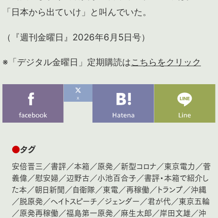
「日本から出ていけ」と叫んでいた。
（『週刊金曜日』2026年6月5日号）
※「デジタル金曜日」定期購読は
こちらをクリック
●
タグ
安倍晋三
／
書評
／
本箱
／
原発
／
新型コロナ
／
東京電力
／
菅
義偉
／
慰安婦
／
辺野古
／
小池百合子
／
書評・本箱で紹介し
た本
／
朝日新聞
／
自衛隊
／
東電
／
再稼働
／
トランプ
／
沖縄
／
脱原発
／
ヘイトスピーチ
／
ジェンダー
／
君が代
／
東京五輪
／
原発再稼働
／
福島第一原発
／
麻生太郎
／
岸田文雄
／
沖