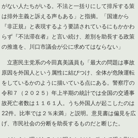
がない人たちがいる。不法と一括りにして排斥する策
は排外主義と訴える声もある」と指摘。「国連から
『非正規』と表現するよう要請されているにもかかわ
らず『不法滞在者』と言い続け、差別を助長する政策
の推進を、川口市議会が公に求めてはならない」
立憲民主党系の今田真美議員も「最大の問題は事故
原因を外国人という属性に結びつけ、全体が危険運転
をしているかのように描いている点にある。警察庁の
令和７（２０２５）年上半期の統計では全国の交通事
故死亡者数は１１６１人。うち外国人が起こしたのは
22件。比率では２％未満」と説明。意見書は偏見を広
げ、市民社会の分断を助長するものだと断じた。