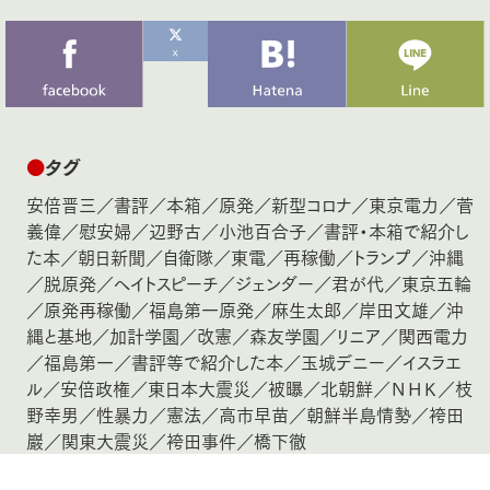
●
タグ
安倍晋三
／
書評
／
本箱
／
原発
／
新型コロナ
／
東京電力
／
菅
義偉
／
慰安婦
／
辺野古
／
小池百合子
／
書評・本箱で紹介し
た本
／
朝日新聞
／
自衛隊
／
東電
／
再稼働
／
トランプ
／
沖縄
／
脱原発
／
ヘイトスピーチ
／
ジェンダー
／
君が代
／
東京五輪
／
原発再稼働
／
福島第一原発
／
麻生太郎
／
岸田文雄
／
沖
縄と基地
／
加計学園
／
改憲
／
森友学園
／
リニア
／
関西電力
／
福島第一
／
書評等で紹介した本
／
玉城デニー
／
イスラエ
ル
／
安倍政権
／
東日本大震災
／
被曝
／
北朝鮮
／
ＮＨＫ
／
枝
野幸男
／
性暴力
／
憲法
／
高市早苗
／
朝鮮半島情勢
／
袴田
巖
／
関東大震災
／
袴田事件
／
橋下徹