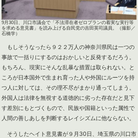
9月30日、川口市議会で「不法滞在者ゼロプランの着実な実行等
を求める意見書」を読み上げる自民党の吉田英司議員。（撮影／
石橋学）
もしそうなったら９２２万人の神奈川県民は一つの
事故で一括りにするのはおかしいと反発するだろう。
もちろん、現実にそんな乱暴な措置は取られない。と
ころが日本国外で生まれ育った人や外国にルーツを持
つ人に対しては、その理不尽がまかり通ってしまう。
外国人は法律を無視する道徳的に劣った存在だと見下
す差別にもとづくもので、民族や国籍といった属性で
人間の善しあしを判断するレイシズムに他ならない。
そうしたヘイト意見書が９月30日、埼玉県の川口市