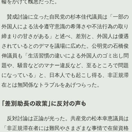
輪をかけて醜悪だった。
賛成討論に立った自民党の杉本佳代議員は「一部の
外国人による法令遵守意識の希薄さや不法行為の取り
締まりの甘さがある」と述べ、差別と、外国人は優遇
されているとのデマを議場に広めた。公明党の石橋俊
伸議員も「生活習慣の違いによる外国人のゴミ出し問
題や、騒音などのマナー違反など、至るところで問題
になっている」と、日本人でも起こし得る、非正規滞
在とは無関係なトラブルをあげつらった。
「差別助長の政策」に反対の声も
反対討論は正論が光った。共産党の松本幸恵議員は
「非正規滞在者には難民やさまざまな事情で在留資格