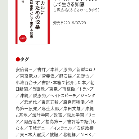
して生きる知恵
古沢広祐（ふるさわ・こうゆう）
発売日：2019/07/29
●
タグ
安倍晋三
／
書評
／
本箱
／
原発
／
新型コロナ
／
東京電力
／
菅義偉
／
慰安婦
／
辺野古
／
小池百合子
／
書評・本箱で紹介した本
／
朝
日新聞
／
自衛隊
／
東電
／
再稼働
／
トランプ
／
沖縄
／
脱原発
／
ヘイトスピーチ
／
ジェンダ
ー
／
君が代
／
東京五輪
／
原発再稼働
／
福
島第一原発
／
麻生太郎
／
岸田文雄
／
沖縄
と基地
／
加計学園
／
改憲
／
森友学園
／
リニ
ア
／
関西電力
／
福島第一
／
書評等で紹介し
た本
／
玉城デニー
／
イスラエル
／
安倍政権
／
東日本大震災
／
被曝
／
北朝鮮
／
ＮＨＫ
／