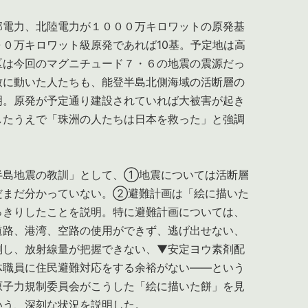
電力、北陸電力が１０００万キロワットの原発基
０万キロワット級原発であれば10基。予定地は高
区は今回のマグニチュード７・６の地震の震源だっ
致に動いた人たちも、能登半島北側海域の活断層の
明。原発が予定通り建設されていれば大被害が起き
したうえで「珠洲の人たちは日本を救った」と強調
島地震の教訓」として、①地震については活断層
だまだ分かっていない。②避難計画は「絵に描いた
っきりしたことを説明。特に避難計画については、
道路、港湾、空路の使用ができず、逃げ出せない、
測し、放射線量が把握できない、▼安定ヨウ素剤配
体職員に住民避難対応をする余裕がない――という
原子力規制委員会がこうした「絵に描いた餅」を見
いう、深刻な状況を説明した。