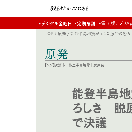
電子版アプリApp 
デジタル金曜日
定期購読
TOP
〉
原発
〉 能登半島地震が示した原発の恐
原発
【タグ】
珠洲市
｜
能登半島地震
｜
脱原発
能登半島地
ろしさ 脱
で決議