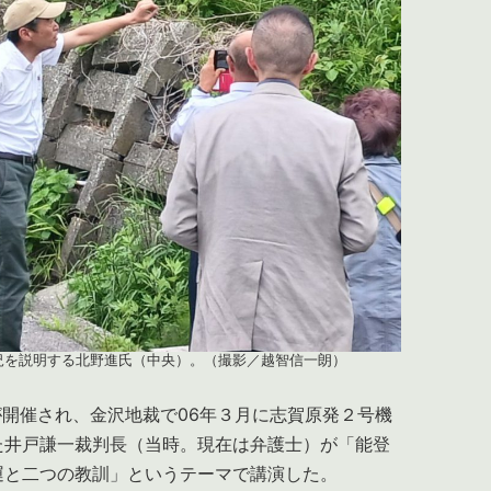
況を説明する北野進氏（中央）。（撮影／越智信一朗）
開催され、金沢地裁で06年３月に志賀原発２号機
た井戸謙一裁判長（当時。現在は弁護士）が「能登
運と二つの教訓」というテーマで講演した。