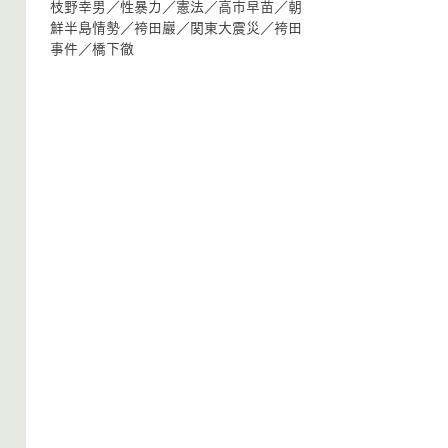
枝野幸男
／
性暴力
／
憲法
／
高市早苗
／
朝
鮮半島情勢
／
袴田巖
／
関東大震災
／
袴田
事件
／
橋下徹