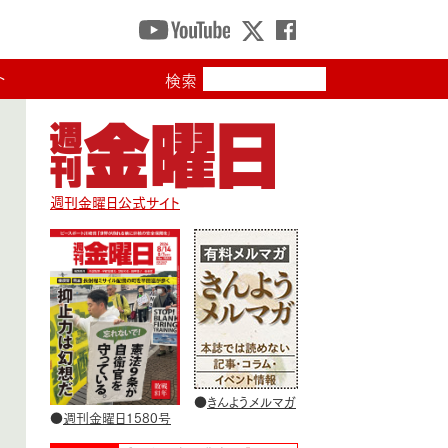
ト
検索
週刊金曜日公式サイト
●
きんようメルマガ
●
週刊金曜日1580号