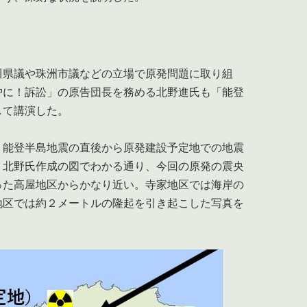
県議や珠洲市議などの立場で原発問題に取り組
炉に！訴訟」の原告団長を務める北野進氏も「能登
して講演した。
能登半島地震の直後から原発建設予定地での地震
。北野氏作成の図でわかる通り、今回の原発の震央
った高屋地区からかなり近い。寺家地区では海岸の
地区では約２メートルの隆起を引き起こした写真を