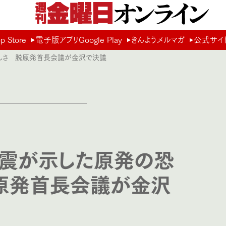
Store
電子版アプリGoogle Play
きんようメルマガ
公式サイ
ろしさ 脱原発首長会議が金沢で決議
震が示した原発の恐
原発首長会議が金沢