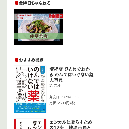
●
金曜日ちゃんねる
●
おすすめ書籍
増補版 ひとめでわか
る のんではいけない薬
大事典
浜 六郎
発売日：2024/05/17
定価：2500円+税
エシカルに暮らすため
の12条 地球市民と