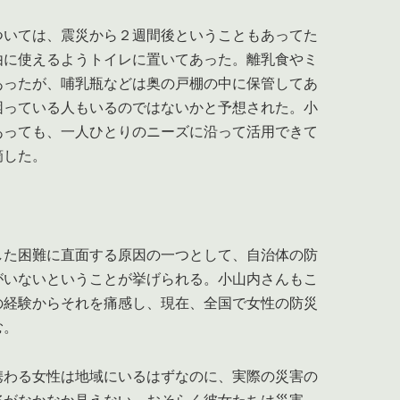
いては、震災から２週間後ということもあってた
由に使えるようトイレに置いてあった。離乳食やミ
あったが、哺乳瓶などは奥の戸棚の中に保管してあ
困っている人もいるのではないかと予想された。小
あっても、一人ひとりのニーズに沿って活用できて
摘した。
た困難に直面する原因の一つとして、自治体の防
がいないということが挙げられる。小山内さんもこ
の経験からそれを痛感し、現在、全国で女性の防災
む。
携わる女性は地域にいるはずなのに、実際の災害の
姿がなかなか見えない。おそらく彼女たちは災害