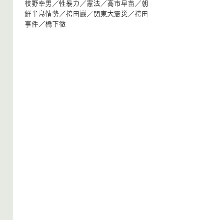
枝野幸男
／
性暴力
／
憲法
／
高市早苗
／
朝
鮮半島情勢
／
袴田巖
／
関東大震災
／
袴田
事件
／
橋下徹