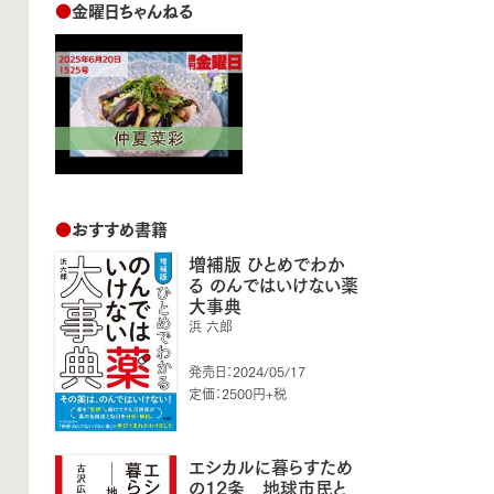
●
金曜日ちゃんねる
●
おすすめ書籍
増補版 ひとめでわか
る のんではいけない薬
大事典
浜 六郎
発売日：2024/05/17
定価：2500円+税
エシカルに暮らすため
の12条 地球市民と