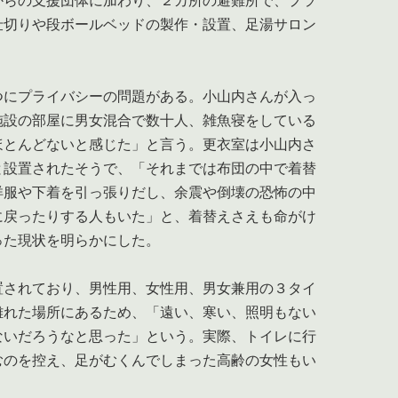
からの支援団体に加わり、２カ所の避難所で、プラ
仕切りや段ボールベッドの製作・設置、足湯サロン
にプライバシーの問題がある。小山内さんが入っ
施設の部屋に男女混合で数十人、雑魚寝をしている
ほとんどないと感じた」と言う。更衣室は小山内さ
と設置されたそうで、「それまでは布団の中で着替
洋服や下着を引っ張りだし、余震や倒壊の恐怖の中
に戻ったりする人もいた」と、着替えさえも命がけ
った現状を明らかにした。
されており、男性用、女性用、男女兼用の３タイ
離れた場所にあるため、「遠い、寒い、照明もない
ないだろうなと思った」という。実際、トイレに行
むのを控え、足がむくんでしまった高齢の女性もい