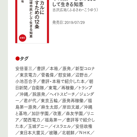
して生きる知恵
古沢広祐（ふるさわ・こうゆう）
発売日：2019/07/29
●
タグ
安倍晋三
／
書評
／
本箱
／
原発
／
新型コロナ
／
東京電力
／
菅義偉
／
慰安婦
／
辺野古
／
小池百合子
／
書評・本箱で紹介した本
／
朝
日新聞
／
自衛隊
／
東電
／
再稼働
／
トランプ
／
沖縄
／
脱原発
／
ヘイトスピーチ
／
ジェンダ
ー
／
君が代
／
東京五輪
／
原発再稼働
／
福
島第一原発
／
麻生太郎
／
岸田文雄
／
沖縄
と基地
／
加計学園
／
改憲
／
森友学園
／
リニ
ア
／
関西電力
／
福島第一
／
書評等で紹介し
た本
／
玉城デニー
／
イスラエル
／
安倍政権
／
東日本大震災
／
被曝
／
北朝鮮
／
ＮＨＫ
／