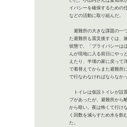
いた。小山内さんは愛知県
イバシーを確保するための
などの活動に取り組んだ。
避難所の大きな課題の一つ
た避難所も震災後すぐは、
状態で、「プライバシーは
んが現地に入る前日にやっ
えたり、半壊の家に戻って
で着替えてからまた避難所
で行なわなければならなか
トイレは仮設トイレが設置
プがあったが、避難所から
から暗い。夜は怖くて行け
く回数を減らすため水を飲
た。