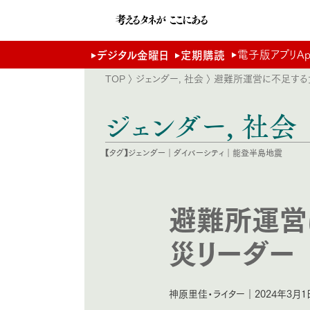
電子版アプリApp 
デジタル金曜日
定期購読
TOP
〉
ジェンダー
,
社会
〉 避難所運営に不足する
ジェンダー
,
社会
【タグ】
ジェンダー
｜
ダイバーシティ
｜
能登半島地震
避難所運営
災リーダー
神原里佳・ライター｜2024年3月1日