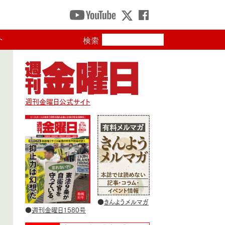
ト
検索
週刊金曜日公式サイト
●
きんようメルマガ
●
週刊金曜日1580号