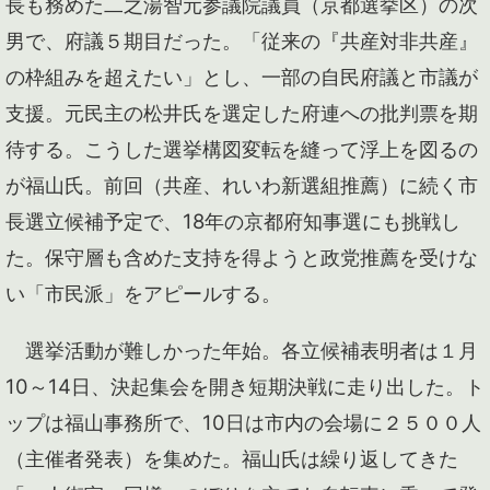
長も務めた二之湯智元参議院議員（京都選挙区）の次
男で、府議５期目だった。「従来の『共産対非共産』
の枠組みを超えたい」とし、一部の自民府議と市議が
支援。元民主の松井氏を選定した府連への批判票を期
待する。こうした選挙構図変転を縫って浮上を図るの
が福山氏。前回（共産、れいわ新選組推薦）に続く市
長選立候補予定で、18年の京都府知事選にも挑戦し
た。保守層も含めた支持を得ようと政党推薦を受けな
い「市民派」をアピールする。
選挙活動が難しかった年始。各立候補表明者は１月
10～14日、決起集会を開き短期決戦に走り出した。ト
ップは福山事務所で、10日は市内の会場に２５００人
（主催者発表）を集めた。福山氏は繰り返してきた