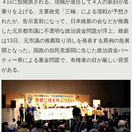
４日に投開票される。現職が退任して４人の新顔が名
乗りを上げる、主要政党「三極」による混戦が予想さ
れたが、告示直前になって、日本維新の会などが推薦
した元京都市議に不透明な政治資金問題が浮上。維新
は13日、元市議の推薦取り消しを発表する異例の急展
開となった。国政の自民党派閥に生じた政治資金パー
ティー券による裏金問題で、有権者の目が厳しい背景
がある。