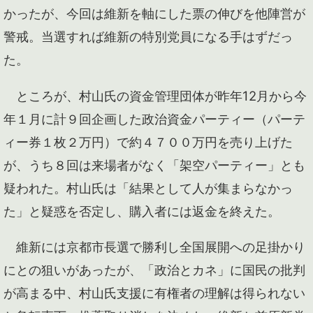
かったが、今回は維新を軸にした票の伸びを他陣営が
警戒。当選すれば維新の特別党員になる手はずだっ
た。
ところが、村山氏の資金管理団体が昨年12月から今
年１月に計９回企画した政治資金パーティー（パーテ
ィー券１枚２万円）で約４７００万円を売り上げた
が、うち８回は来場者がなく「架空パーティー」とも
疑われた。村山氏は「結果として人が集まらなかっ
た」と疑惑を否定し、購入者には返金を終えた。
維新には京都市長選で勝利し全国展開への足掛かり
にとの狙いがあったが、「政治とカネ」に国民の批判
が高まる中、村山氏支援に有権者の理解は得られない