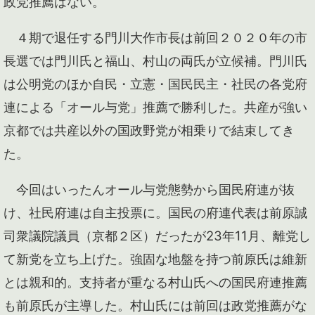
政党推薦はない。
４期で退任する門川大作市長は前回２０２０年の市
長選では門川氏と福山、村山の両氏が立候補。門川氏
は公明党のほか自民・立憲・国民民主・社民の各党府
連による「オール与党」推薦で勝利した。共産が強い
京都では共産以外の国政野党が相乗りで結束してき
た。
今回はいったんオール与党態勢から国民府連が抜
け、社民府連は自主投票に。国民の府連代表は前原誠
司衆議院議員（京都２区）だったが23年11月、離党し
て新党を立ち上げた。強固な地盤を持つ前原氏は維新
とは親和的。支持者が重なる村山氏への国民府連推薦
も前原氏が主導した。村山氏には前回は政党推薦がな