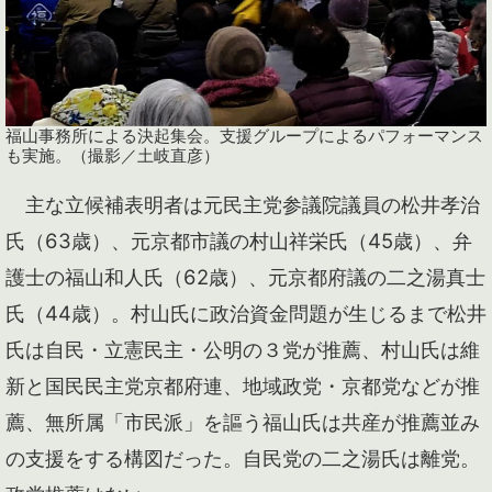
福山事務所による決起集会。支援グループによるパフォーマンス
も実施。（撮影／土岐直彦）
主な立候補表明者は元民主党参議院議員の松井孝治
氏（63歳）、元京都市議の村山祥栄氏（45歳）、弁
護士の福山和人氏（62歳）、元京都府議の二之湯真士
氏（44歳）。村山氏に政治資金問題が生じるまで松井
氏は自民・立憲民主・公明の３党が推薦、村山氏は維
新と国民民主党京都府連、地域政党・京都党などが推
薦、無所属「市民派」を謳う福山氏は共産が推薦並み
の支援をする構図だった。自民党の二之湯氏は離党。