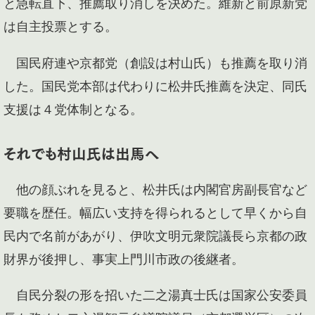
と急転直下、推薦取り消しを決めた。維新と前原新党
は自主投票とする。
国民府連や京都党（創設は村山氏）も推薦を取り消
した。国民党本部は代わりに松井氏推薦を決定、同氏
支援は４党体制となる。
それでも村山氏は出馬へ
他の顔ぶれを見ると、松井氏は内閣官房副長官など
要職を歴任。幅広い支持を得られるとして早くから自
民内で名前があがり、伊吹文明元衆院議長ら京都の政
財界が後押し、事実上門川市政の後継者。
自民分裂の形を招いた二之湯真士氏は国家公安委員