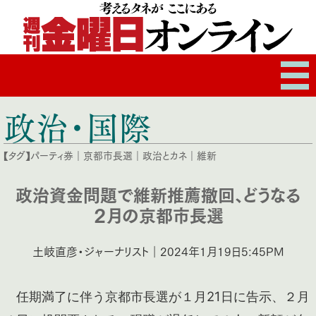
政治・国際
【タグ】
パーティ券
｜
京都市長選
｜
政治とカネ
｜
維新
政治資金問題で維新推薦撤回、どうなる
２月の京都市長選
土岐直彦・ジャーナリスト｜2024年1月19日5:45PM
任期満了に伴う京都市長選が１月21日に告示、２月