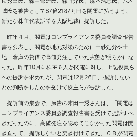
松秀己氏、森中郁雄氏、森詳介氏、森本浩志氏、八木
誠氏を被告として87億2187万円を関電に払うよう、
新たな株主代表訴訟を大阪地裁に提訴した。
昨年４月、関電はコンプライアンス委員会調査報告
書を公表し、関電が地元対策のために土砂処分や土
地・倉庫の貸借で高値発注していた実態が明らかにな
った。昨年10月に株主６人が関電に対し、上記役員ら
への提訴を求めたが、関電は12月26日、提訴しない
との判断をしたのを受けて株主らが提訴した。
提訴前の集会で、原告の末田一秀さんは、「関電は
コンプライアンス委員会調査報告書を受けて提訴すべ
きだったのに、高値発注を認めてこなかった関電は開
き直って、提訴しないと突き付けてきた。ＯＢが関電