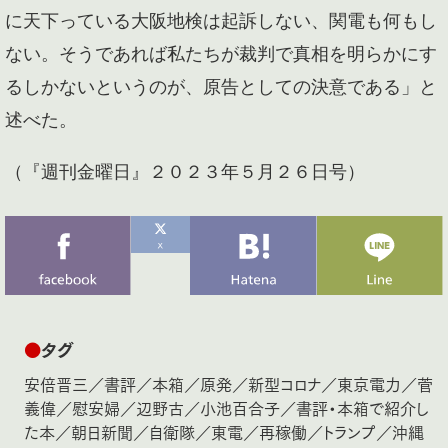
に天下っている大阪地検は起訴しない、関電も何もし
ない。そうであれば私たちが裁判で真相を明らかにす
るしかないというのが、原告としての決意である」と
述べた。
（『週刊金曜日』２０２３年５月２６日号）
●
タグ
安倍晋三
／
書評
／
本箱
／
原発
／
新型コロナ
／
東京電力
／
菅
義偉
／
慰安婦
／
辺野古
／
小池百合子
／
書評・本箱で紹介し
た本
／
朝日新聞
／
自衛隊
／
東電
／
再稼働
／
トランプ
／
沖縄