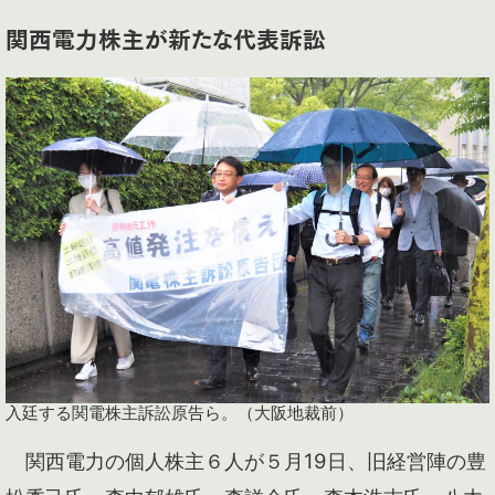
関西電力株主が新たな代表訴訟
入廷する関電株主訴訟原告ら。（大阪地裁前）
関西電力の個人株主６人が５月19日、旧経営陣の豊