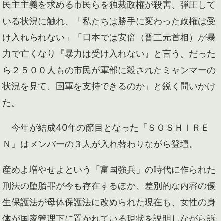
民主主義を求める市民らを独裁政権が殺害、弾圧して
いる状況に触れ、「私たちは勝手に変わった政権は受
け入れられない」「日本では安倍（晋三元首相）が暴
力で亡くなり『暴力は受け入れない』と言う。だった
ら２５００人もの市民が軍部に殺されたミャンマーの
状況を見て、国軍を支持できるのか」と鋭く問いかけ
た。
今年が結成40年の節目となった「ＳＯＳＨＩＲＥ
Ｎ」はメンバーの３人が入れ替わりながら登壇。
産めよ増やせよという「富国強兵」の時代に作られた
刑法の堕胎罪が今も存在するほか、差別的な内容の優
生保護法が母体保護法に改められた現在も、女性の身
体が国家管理下に置かれている現状を説明しながら訴