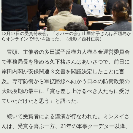
12月17日の受賞発表会。「オバーの会」山里節子さんは石垣島か
らオンラインで思いを語った。（撮影／西村仁美）
冒頭、主催者の多田謡子反権力人権基金運営委員会
で事務局長を務める久下格さんはあいさつで、前日に
岸田内閣が安保関連３文書を閣議決定したことに言
及。専守防衛から軍拡路線へ向かう日本の防衛政策の
大転換期の最中に「賞を差し上げるべき人たちに受け
ていただけたと思う」と語った。
続いて受賞者による講演が行なわれた。ミンスイさ
んは、受賞を喜ぶ一方、21年の軍事クーデター以降、