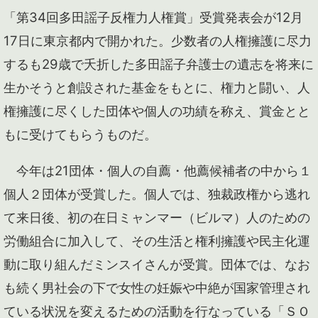
「第34回多田謡子反権力人権賞」受賞発表会が12月
17日に東京都内で開かれた。少数者の人権擁護に尽力
するも29歳で夭折した多田謡子弁護士の遺志を将来に
生かそうと創設された基金をもとに、権力と闘い、人
権擁護に尽くした団体や個人の功績を称え、賞金とと
もに受けてもらうものだ。
今年は21団体・個人の自薦・他薦候補者の中から１
個人２団体が受賞した。個人では、独裁政権から逃れ
て来日後、初の在日ミャンマー（ビルマ）人のための
労働組合に加入して、その生活と権利擁護や民主化運
動に取り組んだミンスイさんが受賞。団体では、なお
も続く男社会の下で女性の妊娠や中絶が国家管理され
ている状況を変えるための活動を行なっている「ＳＯ