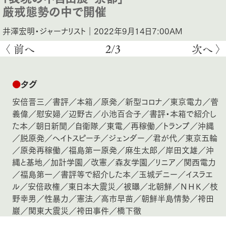
厳戒態勢の中で開催
井澤宏明・ジャーナリスト｜2022年9月14日7:00AM
〈 前へ
2/3
次へ 〉
●
タグ
安倍晋三
／
書評
／
本箱
／
原発
／
新型コロナ
／
東京電力
／
菅
義偉
／
慰安婦
／
辺野古
／
小池百合子
／
書評・本箱で紹介し
た本
／
朝日新聞
／
自衛隊
／
東電
／
再稼働
／
トランプ
／
沖縄
／
脱原発
／
ヘイトスピーチ
／
ジェンダー
／
君が代
／
東京五輪
／
原発再稼働
／
福島第一原発
／
麻生太郎
／
岸田文雄
／
沖
縄と基地
／
加計学園
／
改憲
／
森友学園
／
リニア
／
関西電力
／
福島第一
／
書評等で紹介した本
／
玉城デニー
／
イスラエ
ル
／
安倍政権
／
東日本大震災
／
被曝
／
北朝鮮
／
ＮＨＫ
／
枝
野幸男
／
性暴力
／
憲法
／
高市早苗
／
朝鮮半島情勢
／
袴田
巖
／
関東大震災
／
袴田事件
／
橋下徹