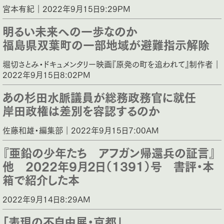
宮本有紀｜2022年9月15日9:29PM
明るい未来への一歩なのか
福島県双葉町の一部地域が避難指示解除
堀切さとみ・ドキュメンタリー映画『原発の町を追われて』制作者｜
2022年9月15日8:02PM
あの杉田水脈議員が総務政務官に就任
岸田政権は差別を容認するのか
佐藤和雄・編集部｜2022年9月15日7:00AM
『亜鉛の少年たち アフガン帰還兵の証言』
他 2022年9月2日（1391）号 書評・本
箱で紹介した本
2022年9月14日8:29AM
「表現の不自由展・京都」