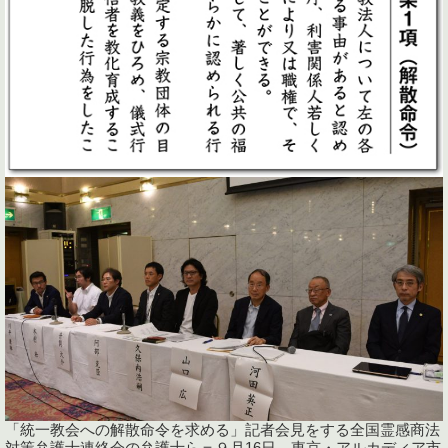
「統一教会への解散命令を求める」記者会見をする全国霊感商法
対策弁護士連絡会の弁護士ら＝９月16日、東京・アルカディア市