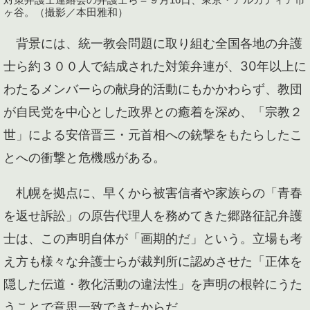
ヶ谷。（撮影／本田雅和）
背景には、統一教会問題に取り組む全国各地の弁護
士ら約３００人で結成された対策弁連が、30年以上に
わたるメンバーらの献身的活動にもかかわらず、教団
が自民党を中心とした政界との癒着を深め、「宗教２
世」による安倍晋三・元首相への銃撃をもたらしたこ
とへの衝撃と危機感がある。
札幌を拠点に、早くから被害信者や家族らの「青春
を返せ訴訟」の原告代理人を務めてきた郷路征記弁護
士は、この声明自体が「画期的だ」という。立場も考
え方も様々な弁護士らが裁判所に認めさせた「正体を
隠した伝道・教化活動の違法性」を声明の根幹にうた
うことで意思一致できたからだ。