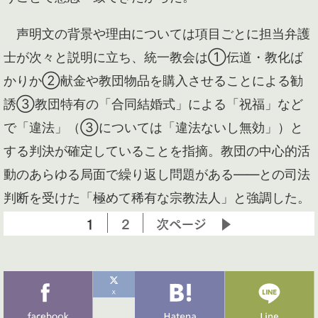
声明文の背景や理由については項目ごとに担当弁護
士が次々と説明に立ち、統一教会は①伝道・教化ば
かりか②献金や教団物品を購入させることによる勧
誘③教団特有の「合同結婚式」による「祝福」など
で「違法」（③については「違法ないし無効」）と
する判決が確定していることを指摘。教団の中心的活
動のあらゆる局面で繰り返し問題がある――との司法
判断を受けた「極めて稀有な宗教法人」と強調した。
1
2
次ページ ▶