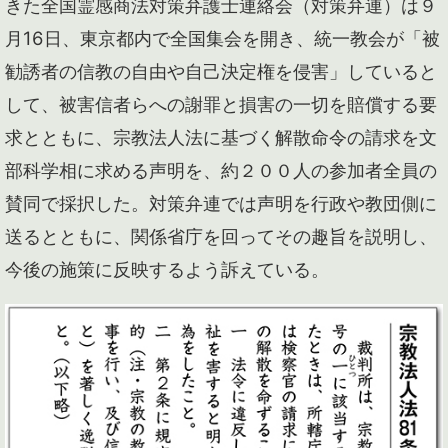
きた全国霊感商法対策弁護士連絡会（対策弁連）は９
月16日、東京都内で全国集会を開き、統一教会が「被
勧誘者の信教の自由や自己決定権を侵害」していると
して、被害信者らへの謝罪と損害の一切を賠償する要
求とともに、宗教法人法に基づく解散命令の請求を文
部科学相に求める声明を、約２００人の参加者全員の
賛同で採択した。対策弁連では声明を行政や教団側に
送るとともに、関係省庁を回ってその趣旨を説明し、
今後の施策に反映するよう訴えている。