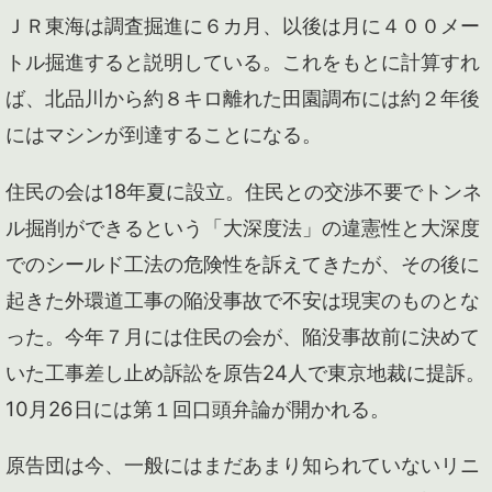
ＪＲ東海は調査掘進に６カ月、以後は月に４００メー
トル掘進すると説明している。これをもとに計算すれ
ば、北品川から約８キロ離れた田園調布には約２年後
にはマシンが到達することになる。
住民の会は18年夏に設立。住民との交渉不要でトンネ
ル掘削ができるという「大深度法」の違憲性と大深度
でのシールド工法の危険性を訴えてきたが、その後に
起きた外環道工事の陥没事故で不安は現実のものとな
った。今年７月には住民の会が、陥没事故前に決めて
いた工事差し止め訴訟を原告24人で東京地裁に提訴。
10月26日には第１回口頭弁論が開かれる。
原告団は今、一般にはまだあまり知られていないリニ