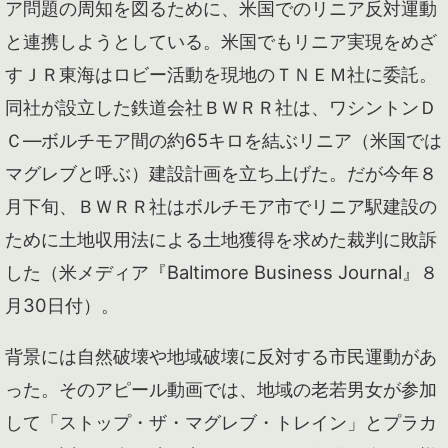
ア問題の周知を図るために、米国でのリニア反対運動
と連携しようとしている。米国でもリニア実現をめざ
すＪＲ東海はロビー活動を現地のＴＮＥＭ社に委託。
同社が設立した鉄道会社ＢＷＲＲ社は、ワシントンＤ
Ｃ―ボルチモア間の約65キロを結ぶリニア（米国では
マグレブと呼ぶ）建設計画を立ち上げた。だが今年８
月下旬、ＢＷＲＲ社はボルチモア市でリニア駅建設の
ために土地収用法による土地獲得を求めた裁判に敗訴
した（米メディア『Baltimore Business Journal』８
月30日付）。
背景には自然破壊や地域破壊に反対する市民運動があ
った。そのアピール動画では、地域の老若男女が参加
して「ストップ・ザ・マグレブ・トレイン」とプラカ