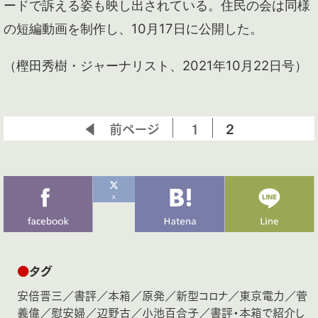
ードで訴える姿も映し出されている。住民の会は同様
の短編動画を制作し、10月17日に公開した。
（樫田秀樹・ジャーナリスト、2021年10月22日号）
◀ 前ページ
1
2
●
タグ
安倍晋三
／
書評
／
本箱
／
原発
／
新型コロナ
／
東京電力
／
菅
義偉
／
慰安婦
／
辺野古
／
小池百合子
／
書評・本箱で紹介し