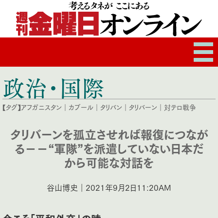
政治・国際
【タグ】
アフガニスタン
｜
カブール
｜
タリバン
｜
タリバーン
｜
対テロ戦争
タリバーンを孤立させれば報復につなが
る－－“軍隊”を派遣していない日本だ
から可能な対話を
谷山博史｜2021年9月2日11:20AM
今こそ「平和外交」の時