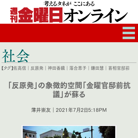
社会
【タグ】
佐高信
｜
反原発
｜
神田香織
｜
落合恵子
｜
鎌田慧
｜
首相官邸前
「反原発」の象徴的空間「金曜官邸前抗
議」が蘇る
薄井崇友｜2021年7月2日5:18PM