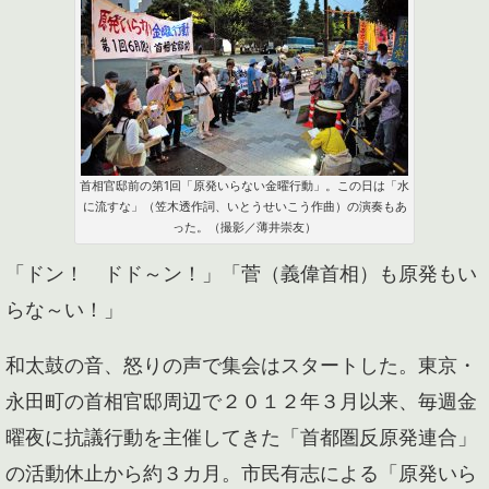
首相官邸前の第1回「原発いらない金曜行動」。この日は「水
に流すな」（笠木透作詞、いとうせいこう作曲）の演奏もあ
った。（撮影／薄井崇友）
「ドン！ ドド～ン！」「菅（義偉首相）も原発もい
らな～い！」
和太鼓の音、怒りの声で集会はスタートした。東京・
永田町の首相官邸周辺で２０１２年３月以来、毎週金
曜夜に抗議行動を主催してきた「首都圏反原発連合」
の活動休止から約３カ月。市民有志による「原発いら