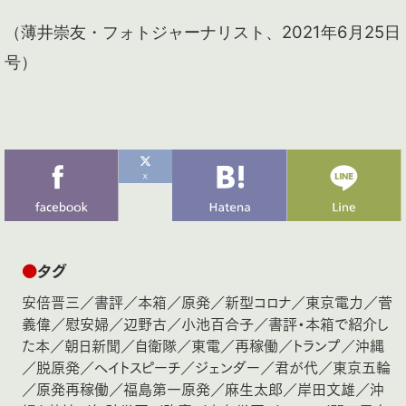
（薄井崇友・フォトジャーナリスト、2021年6月25日
号）
●
タグ
安倍晋三
／
書評
／
本箱
／
原発
／
新型コロナ
／
東京電力
／
菅
義偉
／
慰安婦
／
辺野古
／
小池百合子
／
書評・本箱で紹介し
た本
／
朝日新聞
／
自衛隊
／
東電
／
再稼働
／
トランプ
／
沖縄
／
脱原発
／
ヘイトスピーチ
／
ジェンダー
／
君が代
／
東京五輪
／
原発再稼働
／
福島第一原発
／
麻生太郎
／
岸田文雄
／
沖