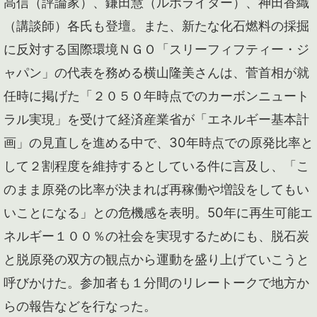
高信（評論家）、鎌田慧（ルポライター）、神田香織
（講談師）各氏も登壇。また、新たな化石燃料の採掘
に反対する国際環境ＮＧＯ「スリーフィフティー・ジ
ャパン」の代表を務める横山隆美さんは、菅首相が就
任時に掲げた「２０５０年時点でのカーボンニュート
ラル実現」を受けて経済産業省が「エネルギー基本計
画」の見直しを進める中で、30年時点での原発比率と
して２割程度を維持するとしている件に言及し、「こ
のまま原発の比率が決まれば再稼働や増設をしてもい
いことになる」との危機感を表明。50年に再生可能エ
ネルギー１００％の社会を実現するためにも、脱石炭
と脱原発の双方の観点から運動を盛り上げていこうと
呼びかけた。参加者も１分間のリレートークで地方か
らの報告などを行なった。