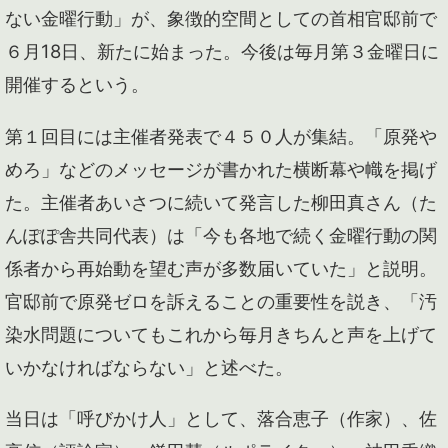
ない金曜行動」が、象徴的空間としての首相官邸前で
６月18日、新たに始まった。今後は毎月第３金曜日に
開催するという。
第１回目には主催者発表で４５０人が集結。「原発や
めろ」などのメッセージが書かれた横断幕や幟を掲げ
た。主催者あいさつに続いて発言した柳田真さん（た
んぽぽ舎共同代表）は「今も各地で続く金曜行動の関
係者から再始動を望む声が多数届いていた」と説明。
官邸前で原発ゼロを訴えることの重要性を説き、「汚
染水問題についてもこれから毎月きちんと声を上げて
いかなければならない」と述べた。
当日は「呼びかけ人」として、落合恵子（作家）、佐