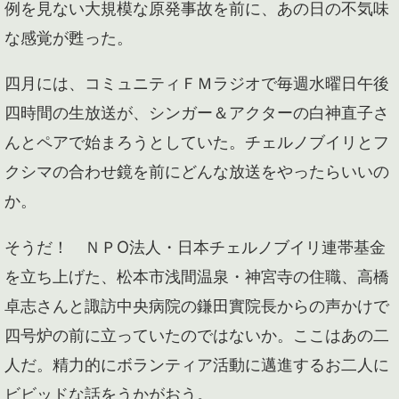
例を見ない大規模な原発事故を前に、あの日の不気味
な感覚が甦った。
四月には、コミュニティＦＭラジオで毎週水曜日午後
四時間の生放送が、シンガー＆アクターの白神直子さ
んとペアで始まろうとしていた。チェルノブイリとフ
クシマの合わせ鏡を前にどんな放送をやったらいいの
か。
そうだ！ ＮＰО法人・日本チェルノブイリ連帯基金
を立ち上げた、松本市浅間温泉・神宮寺の住職、高橋
卓志さんと諏訪中央病院の鎌田實院長からの声かけで
四号炉の前に立っていたのではないか。ここはあの二
人だ。精力的にボランティア活動に邁進するお二人に
ビビッドな話をうかがおう。