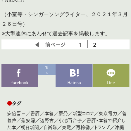
（小室等・シンガーソングライター、２０２１年３月
２６日号）
※大型連休にあわせて過去記事を掲載します。
◀ 前ページ
1
2
●
タグ
安倍晋三
／
書評
／
本箱
／
原発
／
新型コロナ
／
東京電力
／
菅
義偉
／
慰安婦
／
辺野古
／
小池百合子
／
書評・本箱で紹介し
た本
／
朝日新聞
／
自衛隊
／
東電
／
再稼働
／
トランプ
／
沖縄