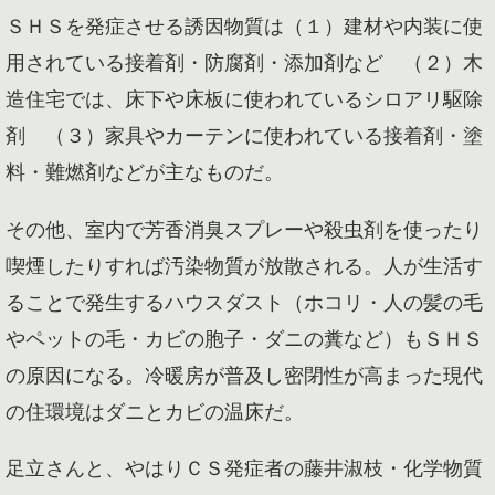
ＳＨＳを発症させる誘因物質は（１）建材や内装に使
用されている接着剤・防腐剤・添加剤など （２）木
造住宅では、床下や床板に使われているシロアリ駆除
剤 （３）家具やカーテンに使われている接着剤・塗
料・難燃剤などが主なものだ。
その他、室内で芳香消臭スプレーや殺虫剤を使ったり
喫煙したりすれば汚染物質が放散される。人が生活す
ることで発生するハウスダスト（ホコリ・人の髪の毛
やペットの毛・カビの胞子・ダニの糞など）もＳＨＳ
の原因になる。冷暖房が普及し密閉性が高まった現代
の住環境はダニとカビの温床だ。
足立さんと、やはりＣＳ発症者の藤井淑枝・化学物質