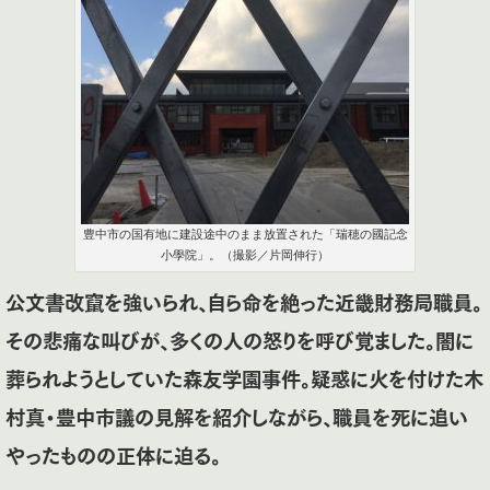
豊中市の国有地に建設途中のまま放置された「瑞穂の國記念
小學院」。（撮影／片岡伸行）
公文書改竄を強いられ、自ら命を絶った近畿財務局職員。
その悲痛な叫びが、多くの人の怒りを呼び覚ました。闇に
葬られようとしていた森友学園事件。疑惑に火を付けた木
村真・豊中市議の見解を紹介しながら、職員を死に追い
やったものの正体に迫る。