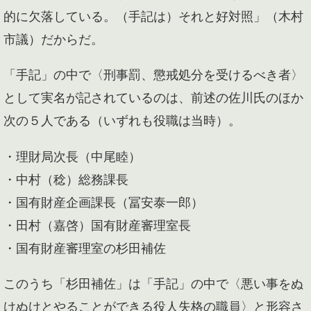
的に欠落している。（手記は）それと好対照」（木村
市議）だからだ。
「手記」の中で〈刑事罰、懲戒処分を受けるべき者〉
として実名が記されているのは、前述の佐川氏のほか
次の５人である（いずれも役職は当時）。
・理財局次長（中尾睦）
・中村（稔）総務課長
・国有財産企画課長（冨安泰一郎）
・田村（嘉啓）国有財産審理室長
・国有財産審理室の杉田補佐
このうち「杉田補佐」は「手記」の中で〈悪い事をぬ
けぬけとやることができる役人失格の職員〉と形容さ