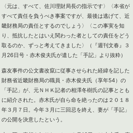
〈元は、すべて、佐川理財局長の指示です〉〈本省が
すべて責任を負うべき事案ですが、最後は逃げて、近
畿財務局の責任とするのでしょう〉〈この事実を知
り、抵抗したとはいえ関わった者としての責任をどう
取るのか、ずっと考えてきました〉（『週刊文春』３
月26日号・赤木俊夫氏が遺した「手記」より抜粋）
森友事件の公文書改竄に従事させられた経緯を記した
財務省近畿財務局の職員・赤木俊夫氏（享年54）の
「手記」が、元ＮＨＫ記者の相澤冬樹氏の記事ととも
に紹介された。赤木氏が自ら命を絶ったのは２０１８
年３月７日。今年３月に三回忌を終え、妻が「手記」
の公開を決意したという。