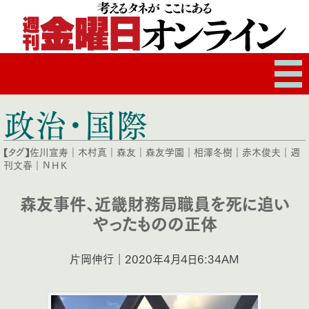
政治・国際
【タグ】
佐川宣寿
｜
木村真
｜
森友
｜
森友学園
｜
相澤冬樹
｜
赤木俊夫
｜
週
刊文春
｜
ＮＨＫ
森友事件、近畿財務局職員を死に追い
やったものの正体
片岡伸行｜2020年4月4日6:34AM