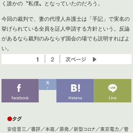
く誰かの〝私僕〟となっていたのだろう。
今回の裁判で、妻の代理人弁護士は「手記」で実名の
挙げられている全員を証人申請する方針という。反論
があるなら裁判のみならず国会の場でも説明すればよ
い。
1
2
次ページ ▶
●
タグ
安倍晋三
／
書評
／
本箱
／
原発
／
新型コロナ
／
東京電力
／
菅