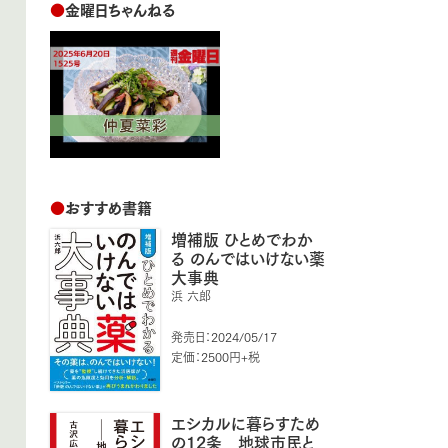
●
金曜日ちゃんねる
●
おすすめ書籍
増補版 ひとめでわか
る のんではいけない薬
大事典
浜 六郎
発売日：2024/05/17
定価：2500円+税
エシカルに暮らすため
の12条 地球市民と