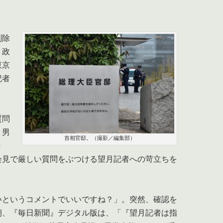
削除
』政
東京
記者
質問
。男
首相官邸。（撮影／編集部）
き
会見で厳しい質問をぶつける望月記者への苛立ちを
。
いというコメントでいいですね？」。突然、確認を
朝、『毎日新聞』デジタル版は、「『望月記者は指