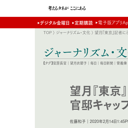
電子版アプリApp 
デジタル金曜日
定期購読
TOP
〉
ジャーナリズム・文化
〉 望月『東京』記者に
ジャーナリズム・
【タグ】
官房長官
｜
望月衣塑子
｜
毎日
｜
毎日新聞
｜
菅義偉
望月『東京
官邸キャッ
佐藤和子｜2020年2月14日1:45