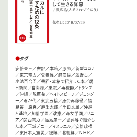
して生きる知恵
古沢広祐（ふるさわ・こうゆう）
発売日：2019/07/29
●
タグ
安倍晋三
／
書評
／
本箱
／
原発
／
新型コロナ
／
東京電力
／
菅義偉
／
慰安婦
／
辺野古
／
小池百合子
／
書評・本箱で紹介した本
／
朝
日新聞
／
自衛隊
／
東電
／
再稼働
／
トランプ
／
沖縄
／
脱原発
／
ヘイトスピーチ
／
ジェンダ
ー
／
君が代
／
東京五輪
／
原発再稼働
／
福
島第一原発
／
麻生太郎
／
岸田文雄
／
沖縄
と基地
／
加計学園
／
改憲
／
森友学園
／
リニ
ア
／
関西電力
／
福島第一
／
書評等で紹介し
た本
／
玉城デニー
／
イスラエル
／
安倍政権
／
東日本大震災
／
被曝
／
北朝鮮
／
ＮＨＫ
／