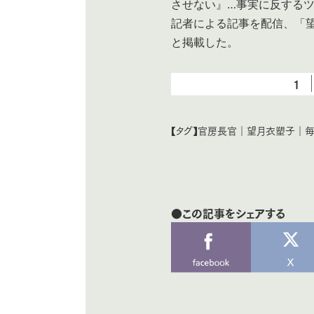
させない』…事実に反する
記者による記事を配信、「
と掲載した。
1
【タグ】
官房長官
｜
望月衣塑子
｜
毎
●この記事をシェアする