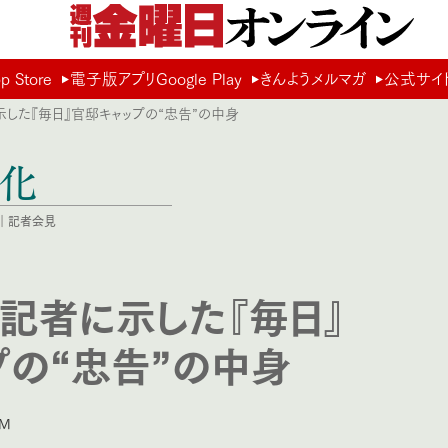
Store
電子版アプリGoogle Play
きんようメルマガ
公式サイ
示した『毎日』官邸キャップの“忠告”の中身
文化
｜
記者会見
』記者に示した『毎日』
プの“忠告”の中身
PM