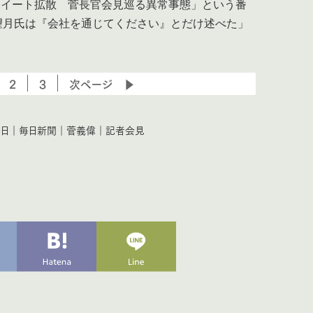
ツイート拡散 菅長官会見巡る異常事態」という番
望月氏は『会社を通じてください』とだけ述べた」
2
3
次ページ ▶
日
｜
毎日新聞
｜
菅義偉
｜
記者会見