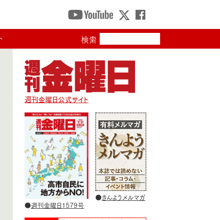
ト
検索
週刊金曜日公式サイト
●
きんようメルマガ
●
週刊金曜日1579号