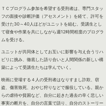
ＴＣプログラム参加を希望する受刑者は、専門スタッ
フの面接や診断評価（アセスメント）を経て、許可を
受けた30～40人ほどがユニットを組む。受講生とし
て寝食や作業を共にしながら週12時間程度のプログラ
ムを受ける。
ユニットが共同体としてお互いに影響を与え合うリハ
ビリに挑み、徹底した語り合いと人間関係の新しい構
築によって受講生たちは学んでいく。
映画に登場する４人の受刑者はなりすまし詐欺、窃
盗、傷害致死、おやじ狩りなどで服役している。親か
らの虐待や貧困など、自分に起きた過去の辛く悲しい
事実の断片を、自分の言葉で語り、自分のストーリー