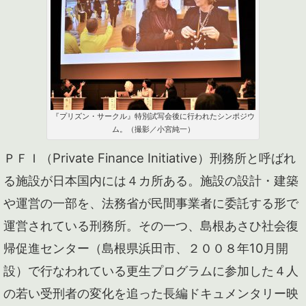
『プリズン・サークル』特別試写会後に行われたシンポジウ
ム。（撮影／小宮純一）
ＰＦＩ（Private Finance Initiative）刑務所と呼ばれ
る施設が日本国内には４カ所ある。施設の設計・建築
や運営の一部を、法務省が民間事業者に委託する形で
運営されている刑務所。その一つ、島根あさひ社会復
帰促進センター（島根県浜田市、２００８年10月開
設）で行なわれている更生プログラムに参加した４人
の若い受刑者の変化を追った長編ドキュメンタリー映