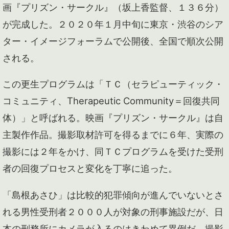
画『プリズン・サークル』（坂上香監督、１３６分）
が完成した。２０２０年１月中旬に東京・渋谷のシア
ター・イメージフォーラムで公開後、全国で順次公開
される。
この更生プログラムは「ＴＣ（セラピューティック・
コミュニティ、Therapeutic Community＝回復共同
体）」と呼ばれる。映画『プリズン・サークル』は自
主製作作品。撮影取材許可を得るまでに６年、実際の
撮影には２年をかけ、同ＴＣプログラムを受けた受刑
者の回復プロセスと変化を丁寧に追った。
「島根あさひ」は比較的犯罪傾向が進んでいないとさ
れる男性受刑者２０００人が対象の刑事施設だが、日
本の刑務所にカメラが入るのはきわめて異例だ。撮影