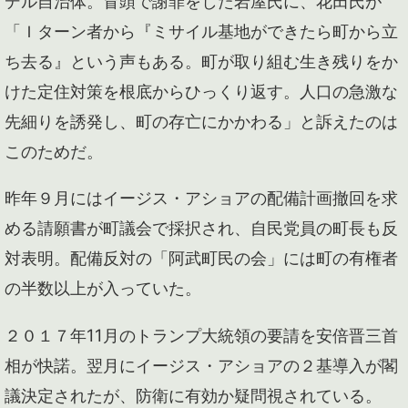
デル自治体。冒頭で謝罪をした岩屋氏に、花田氏が
「Ｉターン者から『ミサイル基地ができたら町から立
ち去る』という声もある。町が取り組む生き残りをか
けた定住対策を根底からひっくり返す。人口の急激な
先細りを誘発し、町の存亡にかかわる」と訴えたのは
このためだ。
昨年９月にはイージス・アショアの配備計画撤回を求
める請願書が町議会で採択され、自民党員の町長も反
対表明。配備反対の「阿武町民の会」には町の有権者
の半数以上が入っていた。
２０１７年11月のトランプ大統領の要請を安倍晋三首
相が快諾。翌月にイージス・アショアの２基導入が閣
議決定されたが、防衛に有効か疑問視されている。