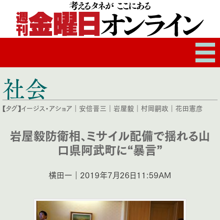
社会
【タグ】
イージス・アショア
｜
安倍晋三
｜
岩屋毅
｜
村岡嗣政
｜
花田憲彦
岩屋毅防衛相、ミサイル配備で揺れる山
口県阿武町に“暴言”
横田一｜2019年7月26日11:59AM