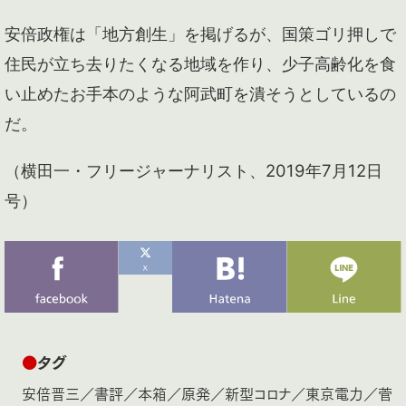
安倍政権は「地方創生」を掲げるが、国策ゴリ押しで
住民が立ち去りたくなる地域を作り、少子高齢化を食
い止めたお手本のような阿武町を潰そうとしているの
だ。
（横田一・フリージャーナリスト、2019年7月12日
号）
●
タグ
安倍晋三
／
書評
／
本箱
／
原発
／
新型コロナ
／
東京電力
／
菅