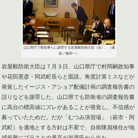
山口県庁で県知事らに謝罪する岩屋毅防衛大臣（右）。（撮
影／横田一）
岩屋毅防衛大臣は７月３日、山口県庁で村岡嗣政知事
や花田憲彦・阿武町長らと面談。角度計算ミスなどが
発覚したイージス・アショア配備計画の調査報告書の
誤りなどを謝罪した。山口県でも防衛省の調査報告書
に高台の標高値にズレがあることが発覚し、不信感が
募っていたためだ。だが「むつみ演習場」（萩市・阿
武町）を適地とする方針は不変で、自衛隊員移住が地
域振興にプラスとの暴言が岩屋氏から出た。