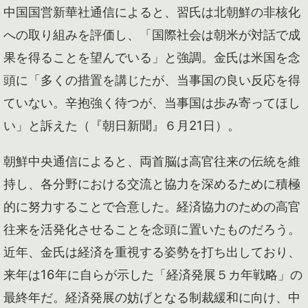
中国国営新華社通信によると、習氏は北朝鮮の非核化
への取り組みを評価し、「国際社会は朝米が対話で成
果を得ることを望んでいる」と強調。金氏は米国を念
頭に「多くの措置を講じたが、当事国の良い反応を得
ていない。辛抱強く待つが、当事国は歩み寄ってほし
い」と訴えた（『朝日新聞』６月21日）。
朝鮮中央通信によると、両首脳は高官往来の伝統を維
持し、各分野における交流と協力を深めるために積極
的に努力することで合意した。経済協力のための高官
往来を活発化させることを念頭に置いたものだろう。
近年、金氏は経済を重視する姿勢を打ち出しており、
来年は16年に自らが示した「経済発展５カ年戦略」の
最終年だ。経済発展の妨げとなる制裁緩和に向け、中