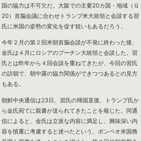
国の協力は不可欠だ。大阪での主要20カ国・地域（Ｇ
20）首脳会議に合わせトランプ米大統領と会談する習
氏に米国の姿勢の変化を促す狙いもあるだろう。
今年２月の第２回米朝首脳会談が不発に終わった後、
金氏は４月にロシアのプーチン大統領と会談した。習
氏とは昨年から４回会談を重ねてきたが、今回の習氏
の訪朝で、朝中露の協力関係ができつつあるとの見方
もある。
朝鮮中央通信は23日、習氏の帰国直後、トランプ氏か
ら金氏宛てに親書が送られてきたことを報じた。同通
信によると、金氏は立派な内容に満足し、興味深い内
容を慎重に考慮すると述べたという。ポンペオ米国務