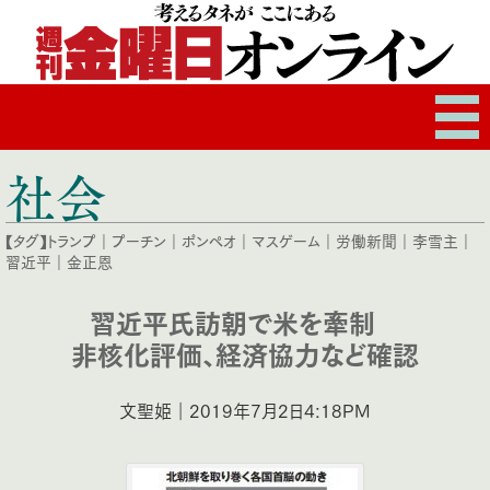
社会
【タグ】
トランプ
｜
プーチン
｜
ポンペオ
｜
マスゲーム
｜
労働新聞
｜
李雪主
｜
習近平
｜
金正恩
習近平氏訪朝で米を牽制
非核化評価、経済協力など確認
文聖姫｜2019年7月2日4:18PM