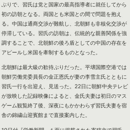
ぶりで、習氏は党と国家の最高指導者に就任してから
初の訪朝となる。両国とも米国との間で問題を抱え
る。中国は通商交渉が難航し、北朝鮮も非核化交渉が
停滞している。習氏の訪朝は、伝統的な親善関係を強
調することで、北朝鮮の後ろ盾としての中国の存在を
アピールし米国を牽制するものとなった。
北朝鮮は最大級の歓待ぶりだった。平壌国際空港では
朝鮮労働党委員長の金正恩氏が妻の李雪主氏とともに
習氏一行を出迎え、見送った。22日に朝鮮中央テレビ
が放映した記録映像によると、金氏夫妻は初日のマス
ゲーム観覧終了後、深夜にもかかわらず習氏夫妻を宿
舎の錦繍山迎賓館まで直接案内した。
19日付『労働新聞』１面に掲載された寄稿文で習氏