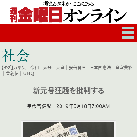
社会
【タグ】
万葉集
｜
令和
｜
元号
｜
天皇
｜
安倍晋三
｜
日本国憲法
｜
皇室典範
｜
菅義偉
｜
ＧＨＱ
新元号狂騒を批判する
宇都宮健児｜2019年5月18日7:00AM