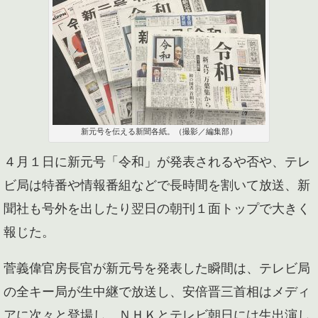
新元号を伝える新聞各紙。（撮影／編集部）
４月１日に新元号「令和」が発表されるや否や、テレ
ビ局は特番や情報番組などで長時間を割いて放送、新
聞社も号外を出したり翌日の朝刊１面トップで大きく
報じた。
菅義偉官房長官が新元号を発表した瞬間は、テレビ局
の全キー局が生中継で放送し、安倍晋三首相はメディ
アに次々と登場し、ＮＨＫとテレビ朝日には生出演し