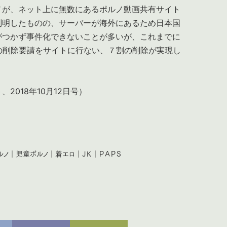
ノが、ネット上に無数にあるポルノ動画共有サイト
判明したものの、サーバーが海外にあるため日本国
がつかず事件化できないことが多いが、これまでに
の削除要請をサイトに行ない、７割の削除が実現し
2018年10月12日号）
ルノ
｜
児童ポルノ
｜
着エロ
｜
ＪＫ
｜
ＰＡＰＳ