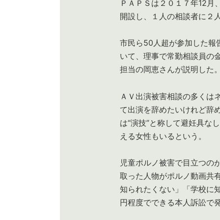
ＰＡＰＳは２０１７年12月
開設し、１人の相談者に２
市民ら50人超が参加した報
いて、理事で常勤相談員の
担当の岡恵さんが説明した
ＡＶ出演被害相談の多くは
て出演を辞めたいけれど辞
は“演技”と称して避妊具な
える女性もいるという。
児童ポルノ被害で目立つの
取った人物がポルノ動画共
知られたくない」「学校に
円程度でできる本人訴訟で