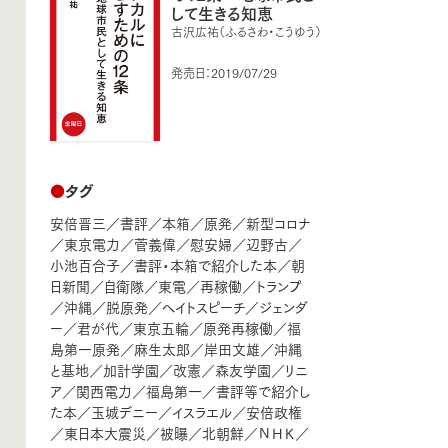
して生きる知恵
古沢広祐（ふるさわ・こうゆう）
発売日：2019/07/29
●
タグ
安倍晋三
／
書評
／
本箱
／
原発
／
新型コロナ
／
東京電力
／
菅義偉
／
慰安婦
／
辺野古
／
小池百合子
／
書評・本箱で紹介した本
／
朝
日新聞
／
自衛隊
／
東電
／
再稼働
／
トランプ
／
沖縄
／
脱原発
／
ヘイトスピーチ
／
ジェンダ
ー
／
君が代
／
東京五輪
／
原発再稼働
／
福
島第一原発
／
麻生太郎
／
岸田文雄
／
沖縄
と基地
／
加計学園
／
改憲
／
森友学園
／
リニ
ア
／
関西電力
／
福島第一
／
書評等で紹介し
た本
／
玉城デニー
／
イスラエル
／
安倍政権
／
東日本大震災
／
被曝
／
北朝鮮
／
ＮＨＫ
／