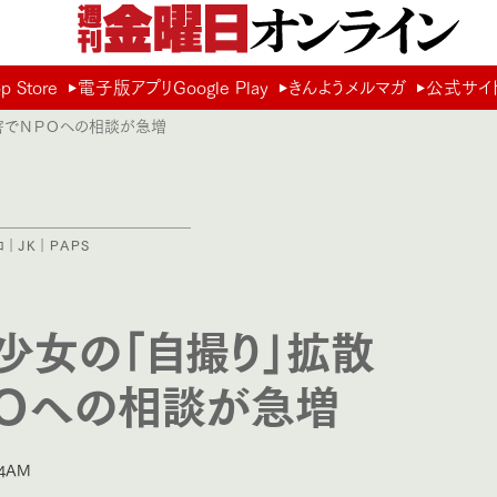
Store
電子版アプリGoogle Play
きんようメルマガ
公式サイ
被害でＮＰＯへの相談が急増
ロ
｜
ＪＫ
｜
ＰＡＰＳ
少女の「自撮り」拡散
Ｏへの相談が急増
4AM