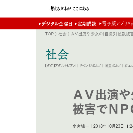
電子版アプリApp 
デジタル金曜日
定期購読
TOP
〉
社会
〉 ＡＶ出演や少女の「自撮り」拡散
社会
【タグ】
アダルトビデオ
｜
リベンジポルノ
｜
児童ポルノ
｜
着エ
ＡＶ出演や
被害でＮＰ
小宮純一｜2018年10月23日11:2