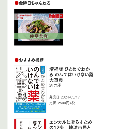
●
金曜日ちゃんねる
●
おすすめ書籍
増補版 ひとめでわか
る のんではいけない薬
大事典
浜 六郎
発売日：2024/05/17
定価：2500円+税
エシカルに暮らすため
の12条 地球市民と