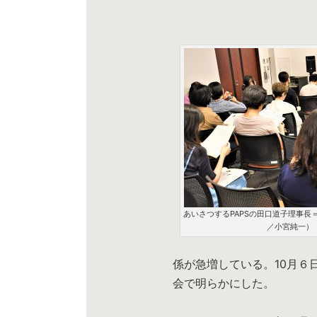
あいさつするPAPSの田口道子理事長
／小宮純一）
係が急増している。10月６
会で明らかにした。