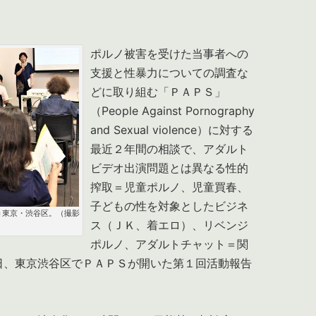
ポルノ被害を受けた当事者への
支援と性暴力についての調査な
どに取り組む「ＰＡＰＳ」
（People Against Pornography
and Sexual violence）に対する
最近２年間の相談で、アダルト
ビデオ出演問題とは異なる性的
搾取＝児童ポルノ、児童買春、
子どもの性を対象としたビジネ
＝東京・渋谷区。（撮影
ス（ＪＫ、着エロ）、リベンジ
ポルノ、アダルトチャット＝関
日、東京渋谷区でＰＡＰＳが開いた第１回活動報告