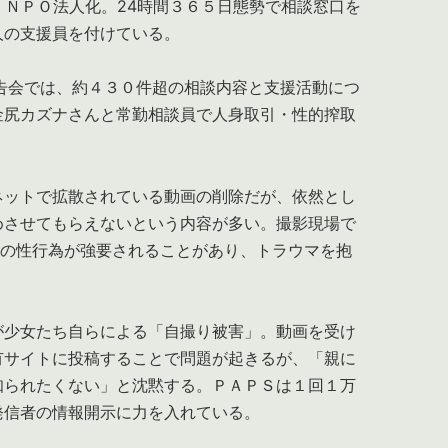
、ＮＰＯ法人化。24時間３６５日態勢で相談窓口を
人の支援員を付けている。
告会では、約４３０件超の相談内容と支援活動につ
金尻カズナさんと常勤相談員で人身取引・性的搾取
。
ネットで拡散されている動画の削除だが、依然とし
めさせてもらえないという内容が多い。撮影現場で
しの性行為が強要されることがあり、トラウマを抱
が少女たち自らによる「自撮り被害」。動画を受け
有サイトに投稿することで問題が起きるが、「親に
知られたくない」と沈黙する。ＰＡＰＳは１回１万
発信者の情報開示に力を入れている。