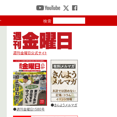
ト
検索
週刊金曜日公式サイト
●
きんようメルマガ
●
週刊金曜日1580号