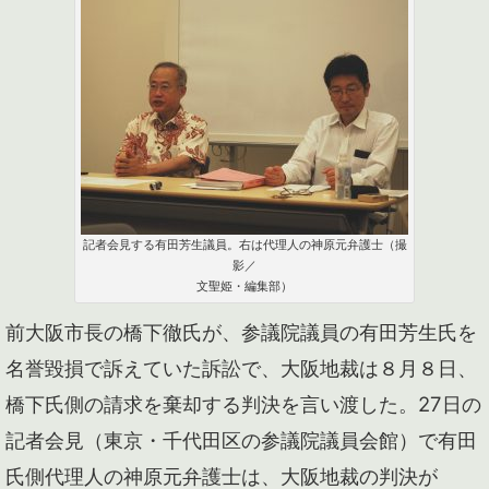
記者会見する有田芳生議員。右は代理人の神原元弁護士（撮
影／
文聖姫・編集部）
前大阪市長の橋下徹氏が、参議院議員の有田芳生氏を
名誉毀損で訴えていた訴訟で、大阪地裁は８月８日、
橋下氏側の請求を棄却する判決を言い渡した。27日の
記者会見（東京・千代田区の参議院議員会館）で有田
氏側代理人の神原元弁護士は、大阪地裁の判決が