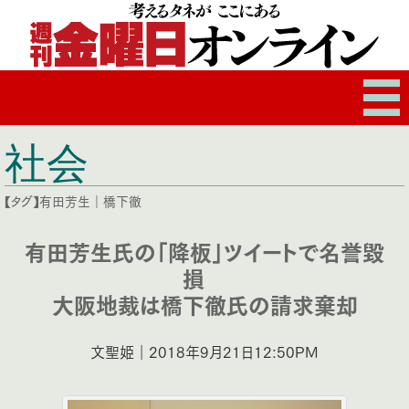
社会
【タグ】
有田芳生
｜
橋下徹
有田芳生氏の「降板」ツイートで名誉毀
損
大阪地裁は橋下徹氏の請求棄却
文聖姫｜2018年9月21日12:50PM