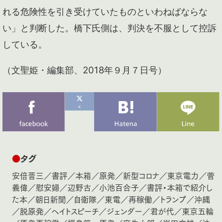
れる危険性を引き受けていたものといわねばならな
い」と判断した。橋下氏側は、判決を不服として控訴
している。
（文聖姫・編集部、2018年９月７日号）
●
タグ
安倍晋三
／
書評
／
本箱
／
原発
／
新型コロナ
／
東京電力
／
菅
義偉
／
慰安婦
／
辺野古
／
小池百合子
／
書評・本箱で紹介し
た本
／
朝日新聞
／
自衛隊
／
東電
／
再稼働
／
トランプ
／
沖縄
／
脱原発
／
ヘイトスピーチ
／
ジェンダー
／
君が代
／
東京五輪