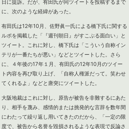
日に提訴。だが、有田氏が同ツイートを投稿するまで
に、次のような経緯があった。
有田氏は12年10月、佐野眞一氏による橋下氏に関する
ルポを掲載した「『週刊朝日』がすこぶる面白い」と
ツイート。これに対し、橋下氏は「こういう自称イン
テリが一番たちが悪い」などとツイートした。さら
に、４年後の17年１月、有田氏の12年10月のツイー
ト内容を再び取り上げ、「自称人権派だって。笑わせ
てくれるよ」などと唐突にツイートした。
大阪地裁はこれに対し、原告が被告を非難するにあた
り、相手を蔑み、感情的または挑発的な言辞を数年間
にわたって繰り返し用いてきたのだから、「一定の限
度で、被告から名誉を毀損されるような表現で反論さ