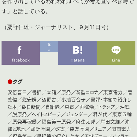
を作り出しているわれわれすべてが考え直すべき時で
す」と話している。
（粟野仁雄・ジャーナリスト、９月11日号）
●
タグ
安倍晋三
／
書評
／
本箱
／
原発
／
新型コロナ
／
東京電力
／
菅
義偉
／
慰安婦
／
辺野古
／
小池百合子
／
書評・本箱で紹介し
た本
／
朝日新聞
／
自衛隊
／
東電
／
再稼働
／
トランプ
／
沖縄
／
脱原発
／
ヘイトスピーチ
／
ジェンダー
／
君が代
／
東京五輪
／
原発再稼働
／
福島第一原発
／
麻生太郎
／
岸田文雄
／
沖
縄と基地
／
加計学園
／
改憲
／
森友学園
／
リニア
／
関西電力
／
福島第一
／
書評等で紹介した本
／
玉城デニー
／
イスラエ