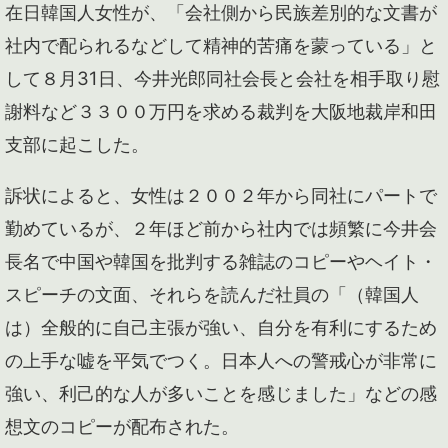
在日韓国人女性が、「会社側から民族差別的な文書が
社内で配られるなどして精神的苦痛を蒙っている」と
して８月31日、今井光郎同社会長と会社を相手取り慰
謝料など３３００万円を求める裁判を大阪地裁岸和田
支部に起こした。
訴状によると、女性は２００２年から同社にパートで
勤めているが、２年ほど前から社内では頻繁に今井会
長名で中国や韓国を批判する雑誌のコピーやヘイト・
スピーチの文面、それらを読んだ社員の「（韓国人
は）全般的に自己主張が強い、自分を有利にするため
の上手な嘘を平気でつく。日本人への警戒心が非常に
強い、利己的な人が多いことを感じました」などの感
想文のコピーが配布された。