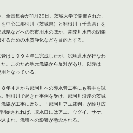
」全国集会が11月29日、茨城大学で開催された。
）を中心に那珂川（茨城県）と利根川（千葉県）を
茨城県などへの都市用水のほか、常陸川水門の閉鎖
減するための水質浄化などを目的とする。
水管は１９９４年に完成したが、試験通水が行なわ
した。このため地元漁協から反対があり、以降は
使用となっている。
０８年４月から那珂川への導水管工事にも着手を試
る。利根川で起きた事例を受け、那珂川沿岸の茨城
４漁協が工事に反対。「那珂川アユ裁判」が繰り広
が開始されれば、取水口にはアユ、ウグイ、サケ、
い込まれ、漁獲への影響が懸念される。