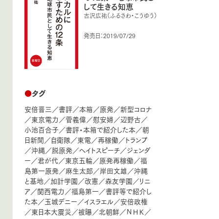
して生きる知恵
古沢広祐（ふるさわ・こうゆう）
発売日：2019/07/29
●
タグ
安倍晋三
／
書評
／
本箱
／
原発
／
新型コロナ
／
東京電力
／
菅義偉
／
慰安婦
／
辺野古
／
小池百合子
／
書評・本箱で紹介した本
／
朝
日新聞
／
自衛隊
／
東電
／
再稼働
／
トランプ
／
沖縄
／
脱原発
／
ヘイトスピーチ
／
ジェンダ
ー
／
君が代
／
東京五輪
／
原発再稼働
／
福
島第一原発
／
麻生太郎
／
岸田文雄
／
沖縄
と基地
／
加計学園
／
改憲
／
森友学園
／
リニ
ア
／
関西電力
／
福島第一
／
書評等で紹介し
た本
／
玉城デニー
／
イスラエル
／
安倍政権
／
東日本大震災
／
被曝
／
北朝鮮
／
ＮＨＫ
／