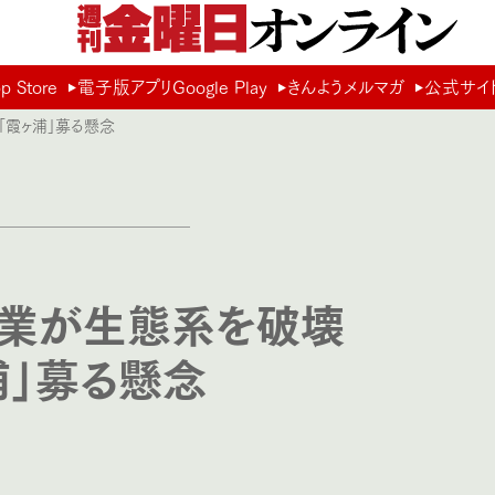
Store
電子版アプリGoogle Play
きんようメルマガ
公式サイ
「霞ヶ浦」募る懸念
業が生態系を破壊
浦」募る懸念