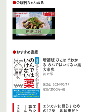
●
金曜日ちゃんねる
●
おすすめ書籍
増補版 ひとめでわか
る のんではいけない薬
大事典
浜 六郎
発売日：2024/05/17
定価：2500円+税
エシカルに暮らすため
の12条 地球市民と