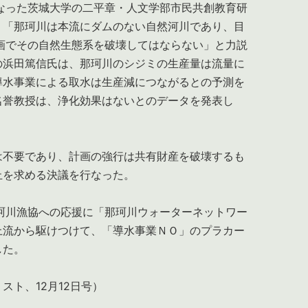
なった茨城大学の二平章・人文学部市民共創教育研
、「那珂川は本流にダムのない自然河川であり、目
画でその自然生態系を破壊してはならない」と力説
の浜田篤信氏は、那珂川のシジミの生産量は流量に
導水事業による取水は生産減につながるとの予測を
名誉教授は、浄化効果はないとのデータを発表し
は不要であり、計画の強行は共有財産を破壊するも
止を求める決議を行なった。
珂川漁協への応援に「那珂川ウォーターネットワー
上流から駆けつけて、「導水事業ＮＯ」のプラカー
した。
スト、12月12日号）