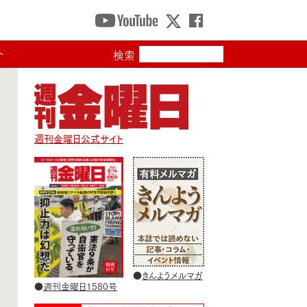
ト
検索
週刊金曜日公式サイト
●
きんようメルマガ
●
週刊金曜日1580号