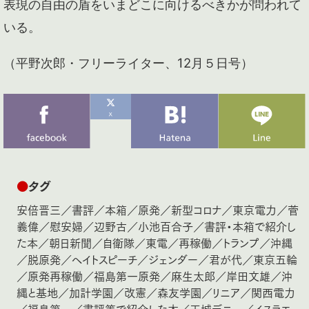
表現の自由の盾をいまどこに向けるべきかが問われて
いる。
（平野次郎・フリーライター、12月５日号）
●
タグ
安倍晋三
／
書評
／
本箱
／
原発
／
新型コロナ
／
東京電力
／
菅
義偉
／
慰安婦
／
辺野古
／
小池百合子
／
書評・本箱で紹介し
た本
／
朝日新聞
／
自衛隊
／
東電
／
再稼働
／
トランプ
／
沖縄
／
脱原発
／
ヘイトスピーチ
／
ジェンダー
／
君が代
／
東京五輪
／
原発再稼働
／
福島第一原発
／
麻生太郎
／
岸田文雄
／
沖
縄と基地
／
加計学園
／
改憲
／
森友学園
／
リニア
／
関西電力
／
福島第一
／
書評等で紹介した本
／
玉城デニー
／
イスラエ