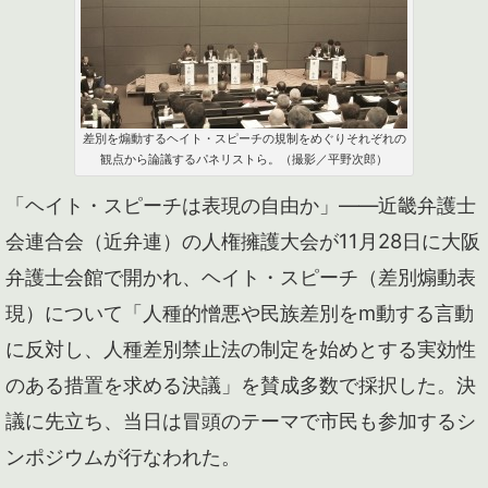
差別を煽動するヘイト・スピーチの規制をめぐりそれぞれの
観点から論議するパネリストら。（撮影／平野次郎）
「ヘイト・スピーチは表現の自由か」――近畿弁護士
会連合会（近弁連）の人権擁護大会が11月28日に大阪
弁護士会館で開かれ、ヘイト・スピーチ（差別煽動表
現）について「人種的憎悪や民族差別をm動する言動
に反対し、人種差別禁止法の制定を始めとする実効性
のある措置を求める決議」を賛成多数で採択した。決
議に先立ち、当日は冒頭のテーマで市民も参加するシ
ンポジウムが行なわれた。