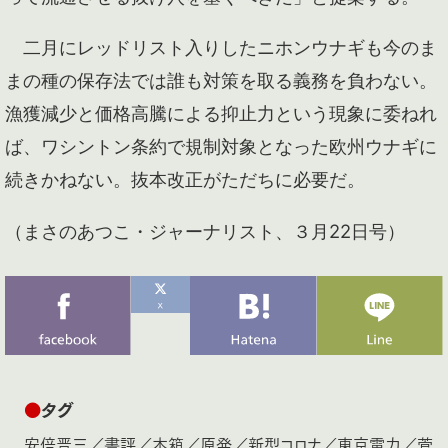
二月にレッドリスト入りしたニホンウナギも今のま
まの種の保存法では誰も対策を取る義務を負わない。
漁獲減少と価格高騰による抑止力という現象に委ねれ
ば、ワシントン条約で規制対象となった欧州ウナギに
続きかねない。抜本改正がただちに必要だ。
（まさのあつこ・ジャーナリスト、３月22日号）
●
タグ
安倍晋三
／
書評
／
本箱
／
原発
／
新型コロナ
／
東京電力
／
菅