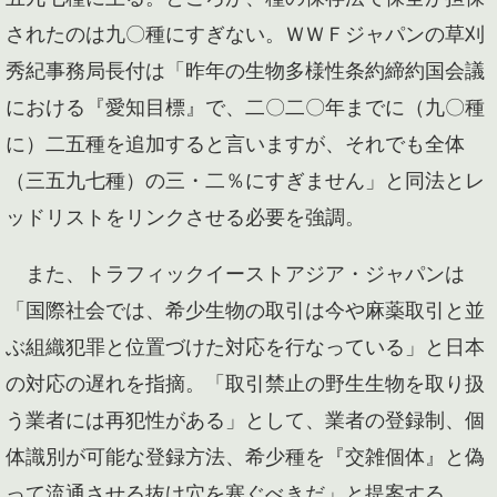
されたのは九〇種にすぎない。ＷＷＦジャパンの草刈
秀紀事務局長付は「昨年の生物多様性条約締約国会議
における『愛知目標』で、二〇二〇年までに（九〇種
に）二五種を追加すると言いますが、それでも全体
（三五九七種）の三・二％にすぎません」と同法とレ
ッドリストをリンクさせる必要を強調。
また、トラフィックイーストアジア・ジャパンは
「国際社会では、希少生物の取引は今や麻薬取引と並
ぶ組織犯罪と位置づけた対応を行なっている」と日本
の対応の遅れを指摘。「取引禁止の野生生物を取り扱
う業者には再犯性がある」として、業者の登録制、個
体識別が可能な登録方法、希少種を『交雑個体』と偽
って流通させる抜け穴を塞ぐべきだ」と提案する。