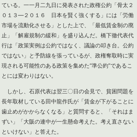
ている。一一月二九日に発表された政権公約「骨太２
０１３―２０１６ 日本を賢く強くする」には「労働
市場を流動化させる」とした上で、「最低賃金制の廃
止」「解雇規制の緩和」を盛り込んだ。橋下徹代表代
行は「政策実例は公約ではなく、議論の叩き台。公約
ではない」と予防線を張っているが、政権奪取時に実
現される可能性のある政策を集めた“準公約”であるこ
とには変わりはない。
しかし、石原代表は翌三〇日の会見で、貧困問題を
長年取材している田中龍作氏が「賃金が下がることに
歯止めがかからなくなる」と質問すると、「それはま
ずい」「大阪の連中が一生懸命考えた。考え直さない
といけない」と答えた。