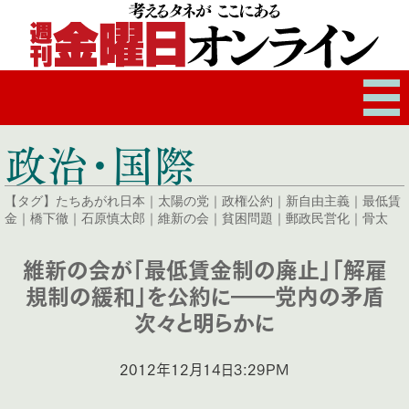
政治・国際
【タグ】
たちあがれ日本
｜
太陽の党
｜
政権公約
｜
新自由主義
｜
最低賃
金
｜
橋下徹
｜
石原慎太郎
｜
維新の会
｜
貧困問題
｜
郵政民営化
｜
骨太
維新の会が「最低賃金制の廃止」「解雇
規制の緩和」を公約に――党内の矛盾
次々と明らかに
2012年12月14日3:29PM