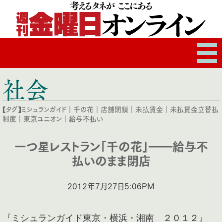
社会
【タグ】
ミシュランガイド
｜
千の花
｜
店舗閉鎖
｜
未払賃金
｜
未払賃金立替払
制度
｜
東京ユニオン
｜
給与不払い
一つ星レストラン「千の花」――給与不
払いのまま閉店
2012年7月27日5:06PM
『ミシュランガイド東京・横浜・湘南 ２０１２』