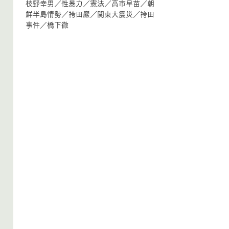
枝野幸男
／
性暴力
／
憲法
／
高市早苗
／
朝
鮮半島情勢
／
袴田巖
／
関東大震災
／
袴田
事件
／
橋下徹