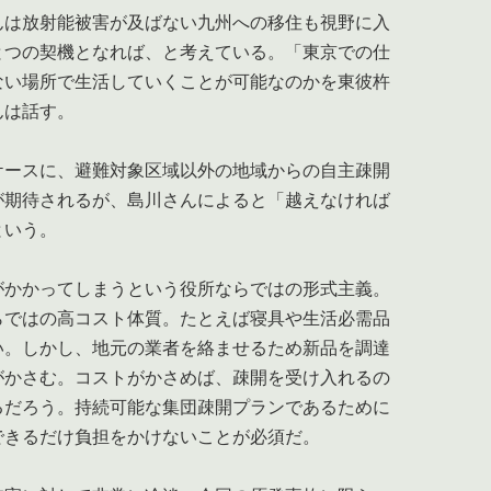
は放射能被害が及ばない九州への移住も視野に入
とつの契機となれば、と考えている。「東京での仕
ない場所で生活していくことが可能なのかを東彼杵
んは話す。
ースに、避難対象区域以外の地域からの自主疎開
が期待されるが、島川さんによると「越えなければ
」という。
かかってしまうという役所ならではの形式主義。
らではの高コスト体質。たとえば寝具や生活必需品
い。しかし、地元の業者を絡ませるため新品を調達
がかさむ。コストがかさめば、疎開を受け入れるの
るだろう。持続可能な集団疎開プランであるために
できるだけ負担をかけないことが必須だ。