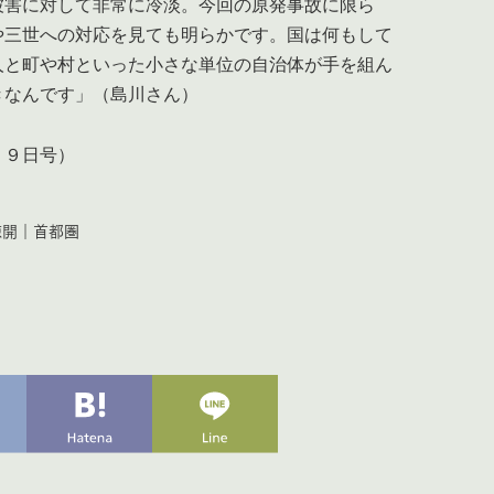
被害に対して非常に冷淡。今回の原発事故に限ら
や三世への対応を見ても明らかです。国は何もして
人と町や村といった小さな単位の自治体が手を組ん
きなんです」（島川さん）
２９日号）
疎開
｜
首都圏