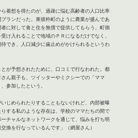
ら着想を得たのが、過疎に悩む高齢者の人口比率
開プランだった。東彼杵町のように農業が盛んであ
開者に対して食と住を無償で提供してもらう。町側
を受け入れることで地域のＰＲになるだけでなく、
期待でき、人口減少に歯止めがかけられるというわ
とが予想されたために、口コミで行なわれた。都
音さん親子も、ツイッターやミクシーでの「ママ
り、参加したという。
がいじめられたりすることもないけれど、内部被曝
たりする私のような存在は、学校のママたちの間で
バーチャルなネットワークを通じて、悩みを打ち明
報交換を行なっているんです」（網屋さん）