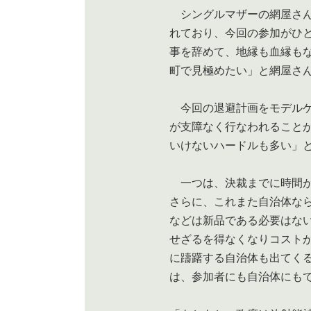
シングルマザーの網屋さん
れており、今回の参加がひ
事を辞めて、地縁も血縁も
町で見極めたい」と網屋さ
今回の退避計画をモデルケ
が支障なく行なわれること
いけないハードルも多い
一つは、決裁までに時間が
さらに、これまた自治体な
などは新品である必要はな
せざるを得なくなりコスト
に躊躇する自治体も出てく
は、参加者にも自治体にも