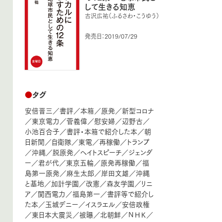
して生きる知恵
古沢広祐（ふるさわ・こうゆう）
発売日：2019/07/29
●
タグ
安倍晋三
／
書評
／
本箱
／
原発
／
新型コロナ
／
東京電力
／
菅義偉
／
慰安婦
／
辺野古
／
小池百合子
／
書評・本箱で紹介した本
／
朝
日新聞
／
自衛隊
／
東電
／
再稼働
／
トランプ
／
沖縄
／
脱原発
／
ヘイトスピーチ
／
ジェンダ
ー
／
君が代
／
東京五輪
／
原発再稼働
／
福
島第一原発
／
麻生太郎
／
岸田文雄
／
沖縄
と基地
／
加計学園
／
改憲
／
森友学園
／
リニ
ア
／
関西電力
／
福島第一
／
書評等で紹介し
た本
／
玉城デニー
／
イスラエル
／
安倍政権
／
東日本大震災
／
被曝
／
北朝鮮
／
ＮＨＫ
／