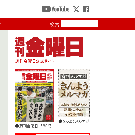
ト
検索
週刊金曜日公式サイト
●
きんようメルマガ
●
週刊金曜日1580号