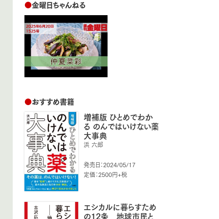
●
金曜日ちゃんねる
●
おすすめ書籍
増補版 ひとめでわか
る のんではいけない薬
大事典
浜 六郎
発売日：2024/05/17
定価：2500円+税
エシカルに暮らすため
の12条 地球市民と