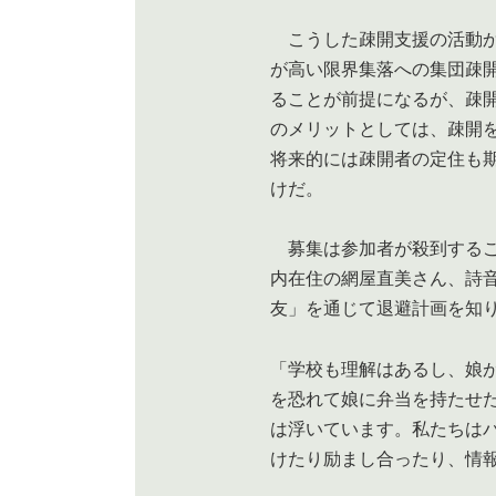
こうした疎開支援の活動か
が高い限界集落への集団疎
ることが前提になるが、疎
のメリットとしては、疎開
将来的には疎開者の定住も
けだ。
募集は参加者が殺到するこ
内在住の網屋直美さん、詩
友」を通じて退避計画を知
「学校も理解はあるし、娘
を恐れて娘に弁当を持たせ
は浮いています。私たちは
けたり励まし合ったり、情