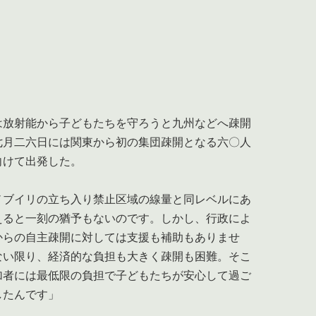
放射能から子どもたちを守ろうと九州などへ疎開
七月二六日には関東から初の集団疎開となる六〇人
向けて出発した。
ノブイリの立ち入り禁止区域の線量と同レベルにあ
えると一刻の猶予もないのです。しかし、行政によ
からの自主疎開に対しては支援も補助もありませ
ない限り、経済的な負担も大きく疎開も困難。そこ
加者には最低限の負担で子どもたちが安心して過ご
したんです」