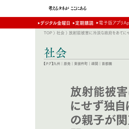
電子版アプリApp 
デジタル金曜日
定期購読
TOP
〉
社会
〉 放射能被害に冷淡な政府をあてに
社会
【タグ】
九州
｜
原発
｜
東彼杵町
｜
疎開
｜
首都圏
放射能被害
にせず独自
の親子が関