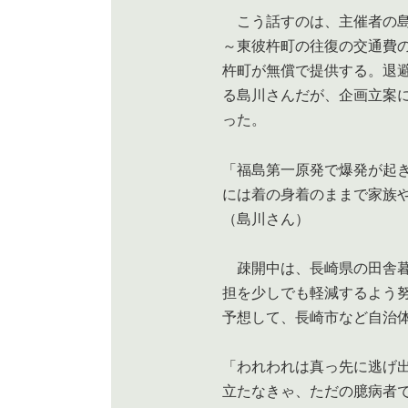
こう話すのは、主催者の島
～東彼杵町の往復の交通費
杵町が無償で提供する。退
る島川さんだが、企画立案
った。
「福島第一原発で爆発が起
には着の身着のままで家族
（島川さん）
疎開中は、長崎県の田舎暮
担を少しでも軽減するよう
予想して、長崎市など自治
「われわれは真っ先に逃げ
立たなきゃ、ただの臆病者