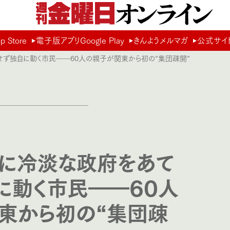
Store
電子版アプリGoogle Play
きんようメルマガ
公式サイ
せず独自に動く市民――60人の親子が関東から初の“集団疎開”
に冷淡な政府をあて
に動く市民――60人
東から初の“集団疎