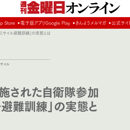
Store
電子版アプリGoogle Play
きんようメルマガ
公式サイ
ミサイル避難訓練」の実態とは
サイル
施された自衛隊参加
ル避難訓練」の実態と