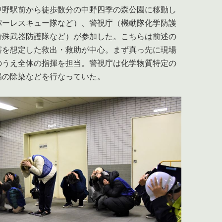
野駅前から徒歩数分の中野四季の森公園に移動し
パーレスキュー隊など）、警視庁（機動隊化学防護
特殊武器防護隊など）が参加した。こちらは前述の
害を想定した救出・救助が中心。まず真っ先に現場
のうえ全体の指揮を担当。警視庁は化学物質特定の
場の除染などを行なっていた。