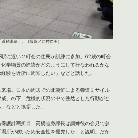
「避難訓練」。（撮影／西村仁美）
駅に近い２町会の住民が訓練に参加。62歳の町会
。化学物質の除染がどのようにして行なわれるかな
の経験を近所に周知したい」などと話した。
来場。日本の周辺での北朝鮮による弾道ミサイル
脅威」の下「危機的状況の中で整然とした行動がと
る」などと挨拶した。
保護計画担当、高橋睦身課長は訓練後の会見で参
「場所が狭いため安全性を優先した」と説明。だが