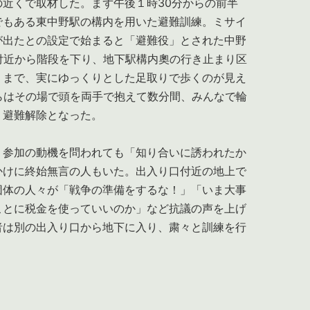
近くで取材した。まず午後１時30分からの前半
でもある東中野駅の構内を用いた避難訓練。ミサイ
が出たとの設定で始まると「避難役」とされた中野
付近から階段を下り、地下駅構内奧の行き止まり区
」まで、実にゆっくりとした足取りで歩くのが見え
らはその場で頭を両手で抱えて数分間、みんなで輪
、避難解除となった。
参加の動機を問われても「知り合いに誘われたか
かけに終始無言の人もいた。出入り口付近の地上で
団体の人々が「戦争の準備をするな！」「いま大事
ことに税金を使っていいのか」など抗議の声を上げ
者は別の出入り口から地下に入り、粛々と訓練を行