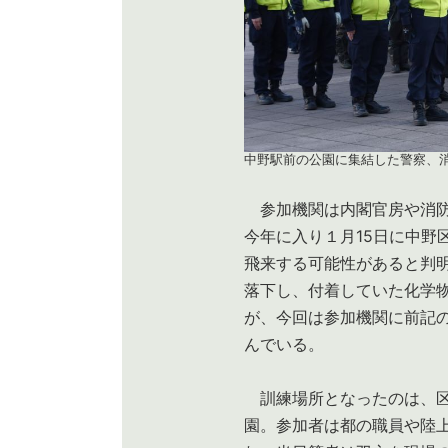
中野駅前の公園に集結した警察、
参加機関は内閣官房や消防
今年に入り１月15日に中野
飛来する可能性があると判
落下し、付着していた化学
が、今回は参加機関に前記
んでいる。
訓練場所となったのは、区
園。参加者は都の職員や陸上