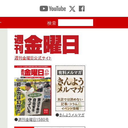
ト
検索
週刊金曜日公式サイト
●
きんようメルマガ
●
週刊金曜日1580号