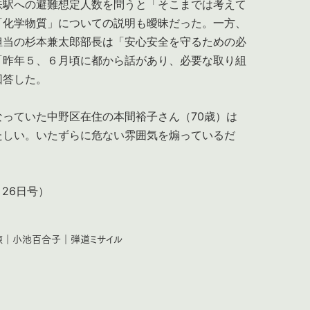
鉄駅への避難想定人数を問うと「そこまでは考えて
「化学物質」についての説明も曖昧だった。一方、
担当の杉本兼太郎部長は「安心安全を守るための必
「昨年５、６月頃に都から話があり、必要な取り組
回答した。
っていた中野区在住の本間裕子さん（70歳）は
たしい。いたずらに危ない雰囲気を煽っているだ
月26日号）
練
｜
小池百合子
｜
弾道ミサイル