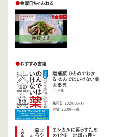
●
金曜日ちゃんねる
●
おすすめ書籍
増補版 ひとめでわか
る のんではいけない薬
大事典
浜 六郎
発売日：2024/05/17
定価：2500円+税
エシカルに暮らすため
の12条 地球市民と