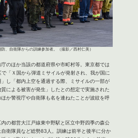
消防、自衛隊からの訓練参加者。（撮影／西村仁美）
庁のほか当該の都道府県や市町村等。東京都では
区で「Ｘ国から弾道ミサイルが発射され、我が国に
明」し「都内上空を通過する際、ミサイルの一部が
物質による被害が発生」したとの想定で実施された
のほか警視庁や自衛隊も名を連ねたことが波紋を呼
内の都営大江戸線東中野駅と区立中野四季の森公
自衛隊員など総勢83人。訓練は前半と後半に分か