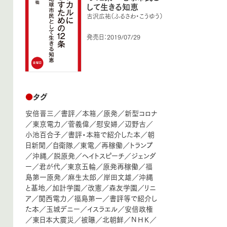
して生きる知恵
古沢広祐（ふるさわ・こうゆう）
発売日：2019/07/29
●
タグ
安倍晋三
／
書評
／
本箱
／
原発
／
新型コロナ
／
東京電力
／
菅義偉
／
慰安婦
／
辺野古
／
小池百合子
／
書評・本箱で紹介した本
／
朝
日新聞
／
自衛隊
／
東電
／
再稼働
／
トランプ
／
沖縄
／
脱原発
／
ヘイトスピーチ
／
ジェンダ
ー
／
君が代
／
東京五輪
／
原発再稼働
／
福
島第一原発
／
麻生太郎
／
岸田文雄
／
沖縄
と基地
／
加計学園
／
改憲
／
森友学園
／
リニ
ア
／
関西電力
／
福島第一
／
書評等で紹介し
た本
／
玉城デニー
／
イスラエル
／
安倍政権
／
東日本大震災
／
被曝
／
北朝鮮
／
ＮＨＫ
／