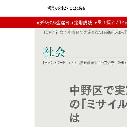
電子版アプリApp 
デジタル金曜日
定期購読
TOP
〉
社会
〉 中野区で実施された自衛隊参加の「
社会
【タグ】
Jアラート
｜
ミサイル避難訓練
｜
小池百合子
｜
弾道ミ
中野区で実
の「ミサイ
は