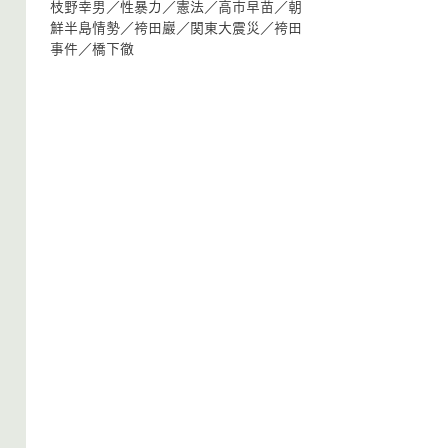
枝野幸男
／
性暴力
／
憲法
／
高市早苗
／
朝
鮮半島情勢
／
袴田巖
／
関東大震災
／
袴田
事件
／
橋下徹