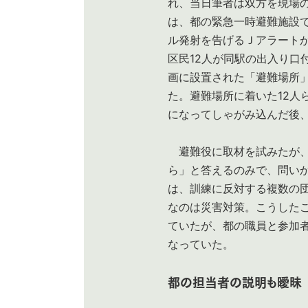
れ、当日筆者は双方を現場の
は、都の緊急一時避難施設
ル発射を告げるＪアラート
区民12人が同駅の出入り口
画に設置された「避難場所
た。避難場所に着いた12人
になってしゃがみ込んだ後
避難役に取材を試みたが、
ら」と答えるのみで、問い
は、訓練に反対する複数の
なのは災害対策。こうした
ていたが、都の職員と参加
なっていた。
都の担当者の説明も曖昧