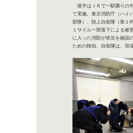
後半はＪＲで一駅隣りの中
て実施。東京消防庁（ハイ
部隊）、陸上自衛隊（第１
ミサイル一部落下による被
に入った消防が状況を確認
ための検知、自衛隊は、現