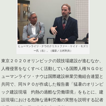
ヒューマンライツ・ナウのクリストファー・ケイド・モズリ
ー氏（右）。（撮影／土村利夫）
東京２０２０オリンピックの競技場建設が進むなか、
人権侵害をなくすべく活動している国際人権ＮＧＯヒ
ューマンライツ・ナウは国際建設林業労働組合連盟と
共同で、同ＮＰＯが作成した報告書「猛暑のオリンピ
ック建設現場 灼熱の過酷な労働環境」をもとに、建
設現場における危険な過剰労働の実態を説明する記者