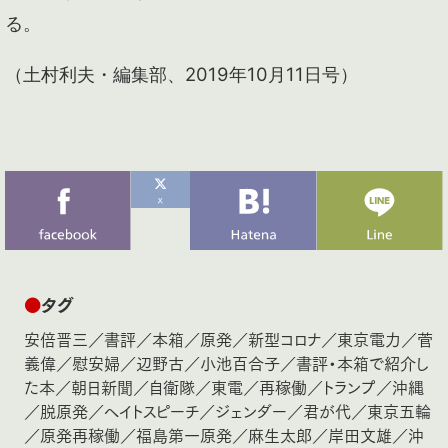
る。
（土村利夫・編集部、2019年10月11日号）
●
タグ
安倍晋三
／
書評
／
本箱
／
原発
／
新型コロナ
／
東京電力
／
菅
義偉
／
慰安婦
／
辺野古
／
小池百合子
／
書評・本箱で紹介し
た本
／
朝日新聞
／
自衛隊
／
東電
／
再稼働
／
トランプ
／
沖縄
／
脱原発
／
ヘイトスピーチ
／
ジェンダー
／
君が代
／
東京五輪
／
原発再稼働
／
福島第一原発
／
麻生太郎
／
岸田文雄
／
沖