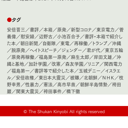
●
タグ
安倍晋三
／
書評
／
本箱
／
原発
／
新型コロナ
／
東京電力
／
菅
義偉
／
慰安婦
／
辺野古
／
小池百合子
／
書評・本箱で紹介し
た本
／
朝日新聞
／
自衛隊
／
東電
／
再稼働
／
トランプ
／
沖縄
／
脱原発
／
ヘイトスピーチ
／
ジェンダー
／
君が代
／
東京五輪
／
原発再稼働
／
福島第一原発
／
麻生太郎
／
岸田文雄
／
沖
縄と基地
／
加計学園
／
改憲
／
森友学園
／
リニア
／
関西電力
／
福島第一
／
書評等で紹介した本
／
玉城デニー
／
イスラエ
ル
／
安倍政権
／
東日本大震災
／
被曝
／
北朝鮮
／
ＮＨＫ
／
枝
野幸男
／
性暴力
／
憲法
／
高市早苗
／
朝鮮半島情勢
／
袴田
巖
／
関東大震災
／
袴田事件
／
橋下徹
©
The Shukan Kinyobi All rights reserved