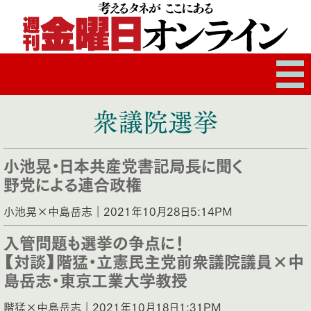
衆議院選挙
小池晃・日本共産党書記局長に聞く
野党による連合政権
小池晃×中島岳志｜2021年10月28日5:14PM
入管問題も選挙の争点に！
【対談】階猛・立憲民主党前衆議院議員×中
島岳志・東京工業大学教授
階猛×中島岳志｜2021年10月18日1:31PM