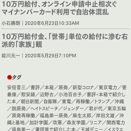
10万円給付、オンライン申請中止相次ぐ
マイナンバーカード利用で自治体混乱
小石勝朗｜2020年6月23日10:33AM
10万円給付金、「世帯」単位の給付に滲む右
派的「家族」観
能川元一｜2020年5月29日7:10PM
●
タグ
安倍晋三
／
書評
／
本箱
／
原発
／
新型コロナ
／
東京電力
／
菅
義偉
／
慰安婦
／
辺野古
／
小池百合子
／
書評・本箱で紹介し
た本
／
朝日新聞
／
自衛隊
／
東電
／
再稼働
／
トランプ
／
沖縄
／
脱原発
／
ヘイトスピーチ
／
ジェンダー
／
君が代
／
東京五輪
／
原発再稼働
／
福島第一原発
／
麻生太郎
／
岸田文雄
／
沖
縄と基地
／
加計学園
／
改憲
／
森友学園
／
リニア
／
関西電力
／
福島第一
／
書評等で紹介した本
／
玉城デニー
／
イスラエ