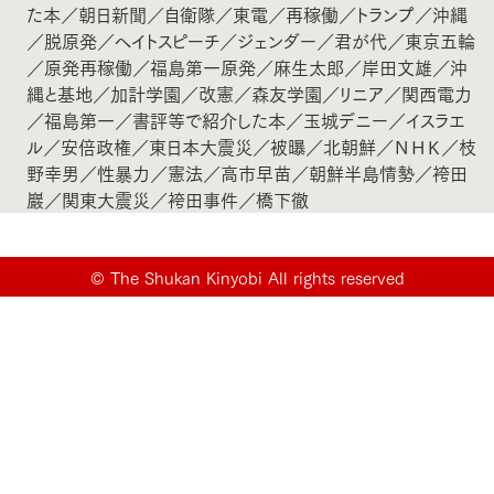
た本
／
朝日新聞
／
自衛隊
／
東電
／
再稼働
／
トランプ
／
沖縄
／
脱原発
／
ヘイトスピーチ
／
ジェンダー
／
君が代
／
東京五輪
／
原発再稼働
／
福島第一原発
／
麻生太郎
／
岸田文雄
／
沖
縄と基地
／
加計学園
／
改憲
／
森友学園
／
リニア
／
関西電力
／
福島第一
／
書評等で紹介した本
／
玉城デニー
／
イスラエ
ル
／
安倍政権
／
東日本大震災
／
被曝
／
北朝鮮
／
ＮＨＫ
／
枝
野幸男
／
性暴力
／
憲法
／
高市早苗
／
朝鮮半島情勢
／
袴田
巖
／
関東大震災
／
袴田事件
／
橋下徹
©
The Shukan Kinyobi All rights reserved