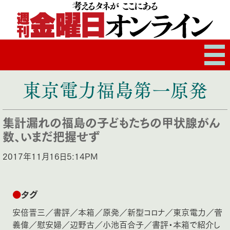
東京電力福島第一原発
集計漏れの福島の子どもたちの甲状腺がん
数、いまだ把握せず
2017年11月16日5:14PM
●
タグ
安倍晋三
／
書評
／
本箱
／
原発
／
新型コロナ
／
東京電力
／
菅
義偉
／
慰安婦
／
辺野古
／
小池百合子
／
書評・本箱で紹介し